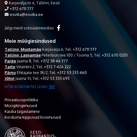
Karjavälja tn 6, Tallinn, Eesti
+372 6711 777
esvika@esvika.ee
Jälgi meid sotsiaalmeedias
Meie müügiesindused
Tallinn, Mustamäe
Karjavälja 6,
Tel.
+372 6711 777
Tallinn, Lasnamäe
Peterburi tee 100 / Tooma 5,
Tel.
+372 670 0201
Paide
Jaama 8,
Tel.
+372 38 46 777
Tartu
Vitamiini 2,
Tel.
+372 7 426 222
Pärnu
Ehitajate tee 18/2,
Tel.
+372 53 333 460
Jõhvi
Jaama 51,
Tel.
+372 53 333 693
KÕIK KONTAKTID LEIAD
SIIT
Privaatsuspoliitika
Müügitingimused
Kauba tagastamine
Korduma kippuvad küsimused