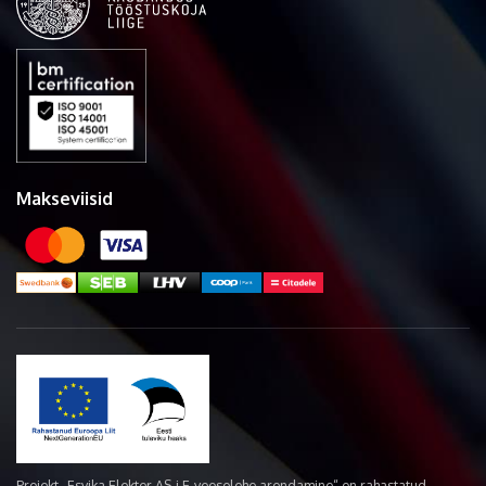
Makseviisid
Projekt „Esvika Elekter AS-i E-veoselehe arendamine“ on rahastatud