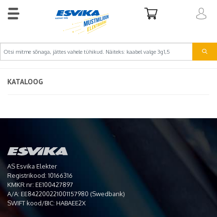
KATALOOG
AS Esvika Elekter
Registrikood: 10166316
KMKR nr: EE100427897
A/A: EE842200221001157980 (Swedbank)
SWIFT kood/BIC: HABAEE2X