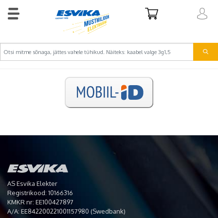
AS Esvika Elekter
Registrikood: 10166316
KMKR nr: EE100427897
A/A: EE842200221001157980 (Swedbank)