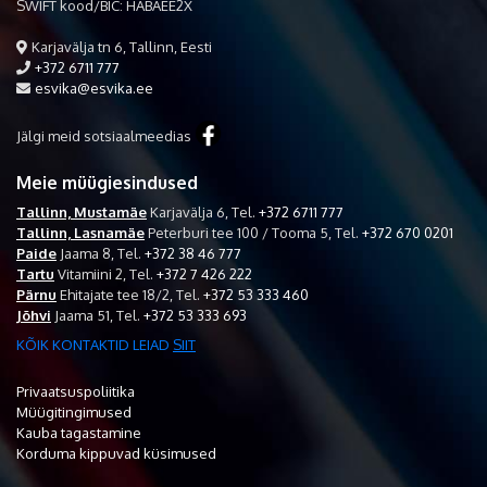
SWIFT kood/BIC: HABAEE2X
Karjavälja tn 6, Tallinn, Eesti
+372 6711 777
esvika@esvika.ee
Jälgi meid sotsiaalmeedias
Meie müügiesindused
Tallinn, Mustamäe
Karjavälja 6,
Tel.
+372 6711 777
Tallinn, Lasnamäe
Peterburi tee 100 / Tooma 5,
Tel.
+372 670 0201
Paide
Jaama 8,
Tel.
+372 38 46 777
Tartu
Vitamiini 2,
Tel.
+372 7 426 222
Pärnu
Ehitajate tee 18/2,
Tel.
+372 53 333 460
Jõhvi
Jaama 51,
Tel.
+372 53 333 693
KÕIK KONTAKTID LEIAD
SIIT
Privaatsuspoliitika
Müügitingimused
Kauba tagastamine
Korduma kippuvad küsimused