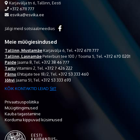
Karjavälja tn 6, Tallinn, Eesti
+372 6711 777
esvika@esvika.ee
Jälgi meid sotsiaalmeedias
Meie müügiesindused
Tallinn, Mustamäe
Karjavälja 6,
Tel.
+372 6711 777
Tallinn, Lasnamäe
Peterburi tee 100 / Tooma 5,
Tel.
+372 670 0201
Paide
Jaama 8,
Tel.
+372 38 46 777
Tartu
Vitamiini 2,
Tel.
+372 7 426 222
Pärnu
Ehitajate tee 18/2,
Tel.
+372 53 333 460
Jõhvi
Jaama 51,
Tel.
+372 53 333 693
KÕIK KONTAKTID LEIAD
SIIT
Privaatsuspoliitika
Müügitingimused
Kauba tagastamine
Korduma kippuvad küsimused