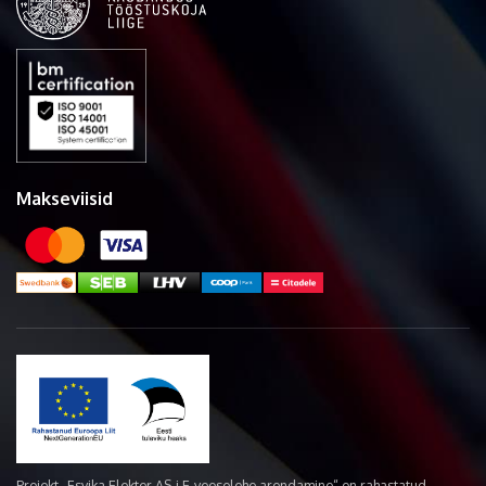
Makseviisid
Projekt „Esvika Elekter AS-i E-veoselehe arendamine“ on rahastatud