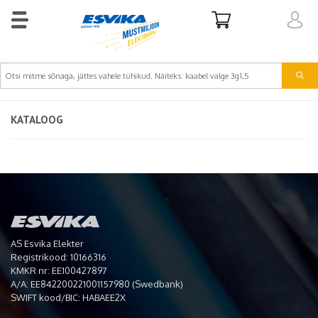
KATALOOG
AS Esvika Elekter
Registrikood: 10166316
KMKR nr: EE100427897
A/A: EE842200221001157980 (Swedbank)
SWIFT kood/BIC: HABAEE2X