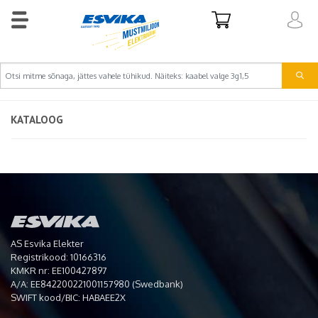
KATALOOG
AS Esvika Elekter
Registrikood: 10166316
KMKR nr: EE100427897
A/A: EE842200221001157980 (Swedbank)
SWIFT kood/BIC: HABAEE2X