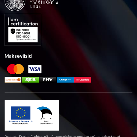
Makseviisid
Projekt „Esvika Elekter AS-i E-veoselehe arendamine“ on rahastatud