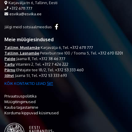
Karjavälja tn 6, Tallinn, Eesti
+372 6711 777
esvika@esvika.ee
Jälgi meid sotsiaalmeedias
Meie müügiesindused
Tallinn, Mustamäe
Karjavälja 6,
Tel.
+372 6711 777
Tallinn, Lasnamäe
Peterburi tee 100 / Tooma 5,
Tel.
+372 670 0201
Paide
Jaama 8,
Tel.
+372 38 46 777
Tartu
Vitamiini 2,
Tel.
+372 7 426 222
Pärnu
Ehitajate tee 18/2,
Tel.
+372 53 333 460
Jõhvi
Jaama 51,
Tel.
+372 53 333 693
KÕIK KONTAKTID LEIAD
SIIT
Privaatsuspoliitika
Müügitingimused
Kauba tagastamine
Korduma kippuvad küsimused