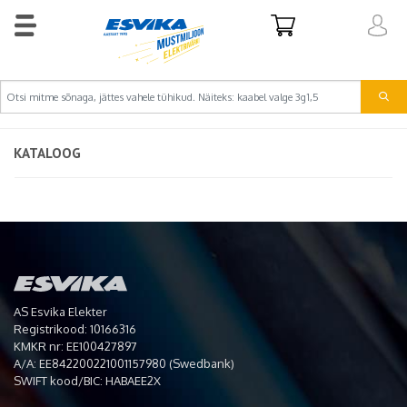
KATALOOG
AS Esvika Elekter
Registrikood: 10166316
KMKR nr: EE100427897
A/A: EE842200221001157980 (Swedbank)
SWIFT kood/BIC: HABAEE2X