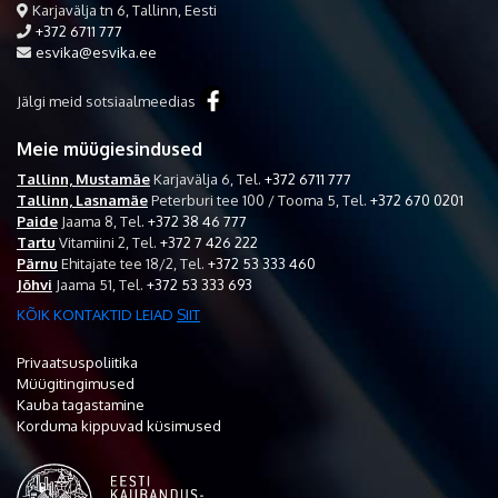
Karjavälja tn 6, Tallinn, Eesti
+372 6711 777
esvika@esvika.ee
Jälgi meid sotsiaalmeedias
Meie müügiesindused
Tallinn, Mustamäe
Karjavälja 6,
Tel.
+372 6711 777
Tallinn, Lasnamäe
Peterburi tee 100 / Tooma 5,
Tel.
+372 670 0201
Paide
Jaama 8,
Tel.
+372 38 46 777
Tartu
Vitamiini 2,
Tel.
+372 7 426 222
Pärnu
Ehitajate tee 18/2,
Tel.
+372 53 333 460
Jõhvi
Jaama 51,
Tel.
+372 53 333 693
KÕIK KONTAKTID LEIAD
SIIT
Privaatsuspoliitika
Müügitingimused
Kauba tagastamine
Korduma kippuvad küsimused