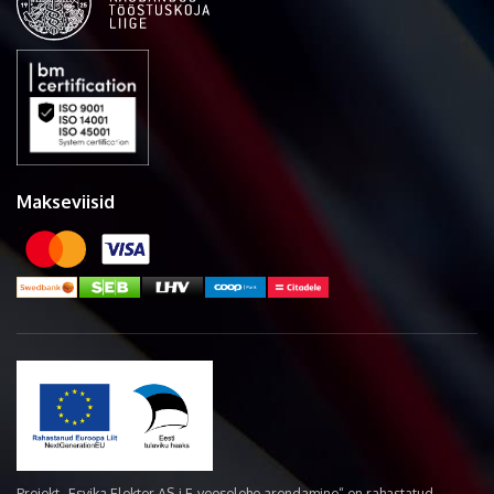
Makseviisid
Projekt „Esvika Elekter AS-i E-veoselehe arendamine“ on rahastatud