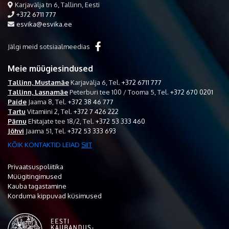
Karjavälja tn 6, Tallinn, Eesti
+372 6711 777
esvika@esvika.ee
Jälgi meid sotsiaalmeedias
Meie müügiesindused
Tallinn, Mustamäe
Karjavälja 6,
Tel.
+372 6711 777
Tallinn, Lasnamäe
Peterburi tee 100 / Tooma 5,
Tel.
+372 670 0201
Paide
Jaama 8,
Tel.
+372 38 46 777
Tartu
Vitamiini 2,
Tel.
+372 7 426 222
Pärnu
Ehitajate tee 18/2,
Tel.
+372 53 333 460
Jõhvi
Jaama 51,
Tel.
+372 53 333 693
KÕIK KONTAKTID LEIAD
SIIT
Privaatsuspoliitika
Müügitingimused
Kauba tagastamine
Korduma kippuvad küsimused