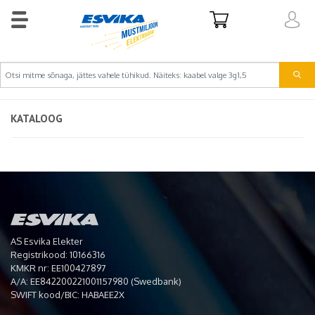
KATALOOG
AS Esvika Elekter
Registrikood: 10166316
KMKR nr: EE100427897
A/A: EE842200221001157980 (Swedbank)
SWIFT kood/BIC: HABAEE2X