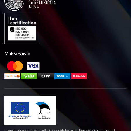
Makseviisid
Projekt „Esvika Elekter AS-i E-veoselehe arendamine“ on rahastatud