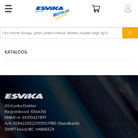
KATALOOG
AS Esvika Elekter
Registrikood: 10166316
KMKR nr: EE100427897
A/A: EE842200221001157980 (Swedbank)
SWIFT kood/BIC: HABAEE2X