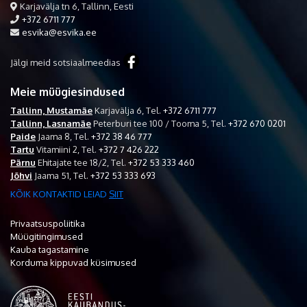
Karjavälja tn 6, Tallinn, Eesti
+372 6711 777
esvika@esvika.ee
Jälgi meid sotsiaalmeedias
Meie müügiesindused
Tallinn, Mustamäe
Karjavälja 6,
Tel.
+372 6711 777
Tallinn, Lasnamäe
Peterburi tee 100 / Tooma 5,
Tel.
+372 670 0201
Paide
Jaama 8,
Tel.
+372 38 46 777
Tartu
Vitamiini 2,
Tel.
+372 7 426 222
Pärnu
Ehitajate tee 18/2,
Tel.
+372 53 333 460
Jõhvi
Jaama 51,
Tel.
+372 53 333 693
KÕIK KONTAKTID LEIAD
SIIT
Privaatsuspoliitika
Müügitingimused
Kauba tagastamine
Korduma kippuvad küsimused