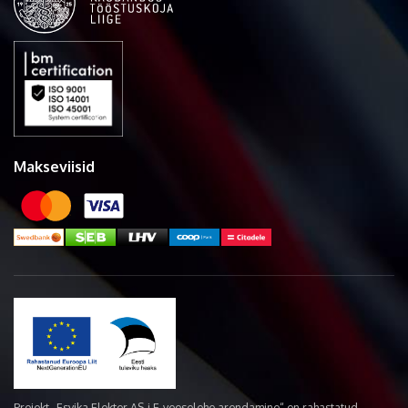
Makseviisid
Projekt „Esvika Elekter AS-i E-veoselehe arendamine“ on rahastatud