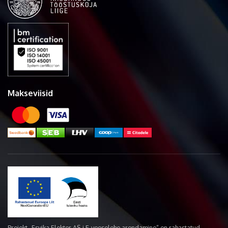
Makseviisid
Projekt „Esvika Elekter AS-i E-veoselehe arendamine“ on rahastatud