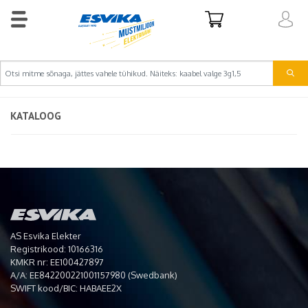
KATALOOG
AS Esvika Elekter
Registrikood: 10166316
KMKR nr: EE100427897
A/A: EE842200221001157980 (Swedbank)
SWIFT kood/BIC: HABAEE2X