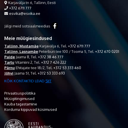
Karjavälja tn 6, Tallinn, Eesti
+372 6711 777
esvika@esvika.ee
Jälgi meid sotsiaalmeedias
Meie müügiesindused
Tallinn, Mustamäe
Karjavälja 6,
Tel.
+372 6711 777
Tallinn, Lasnamäe
Peterburi tee 100 / Tooma 5,
Tel.
+372 670 0201
Paide
Jaama 8,
Tel.
+372 38 46 777
Tartu
Vitamiini 2,
Tel.
+372 7 426 222
Pärnu
Ehitajate tee 18/2,
Tel.
+372 53 333 460
Jõhvi
Jaama 51,
Tel.
+372 53 333 693
KÕIK KONTAKTID LEIAD
SIIT
Privaatsuspoliitika
Müügitingimused
Kauba tagastamine
Korduma kippuvad küsimused