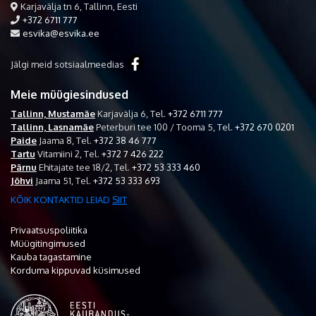
Karjavälja tn 6, Tallinn, Eesti
+372 6711 777
esvika@esvika.ee
Jälgi meid sotsiaalmeedias
Meie müügiesindused
Tallinn, Mustamäe
Karjavälja 6,
Tel.
+372 6711 777
Tallinn, Lasnamäe
Peterburi tee 100 / Tooma 5,
Tel.
+372 670 0201
Paide
Jaama 8,
Tel.
+372 38 46 777
Tartu
Vitamiini 2,
Tel.
+372 7 426 222
Pärnu
Ehitajate tee 18/2,
Tel.
+372 53 333 460
Jõhvi
Jaama 51,
Tel.
+372 53 333 693
KÕIK KONTAKTID LEIAD
SIIT
Privaatsuspoliitika
Müügitingimused
Kauba tagastamine
Korduma kippuvad küsimused