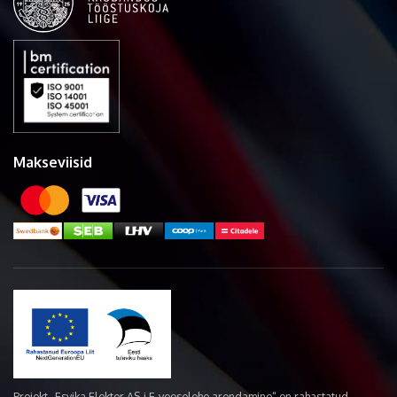
Makseviisid
Projekt „Esvika Elekter AS-i E-veoselehe arendamine“ on rahastatud