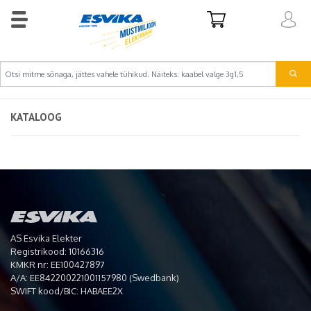
KATALOOG
AS Esvika Elekter
Registrikood: 10166316
KMKR nr: EE100427897
A/A: EE842200221001157980 (Swedbank)
SWIFT kood/BIC: HABAEE2X