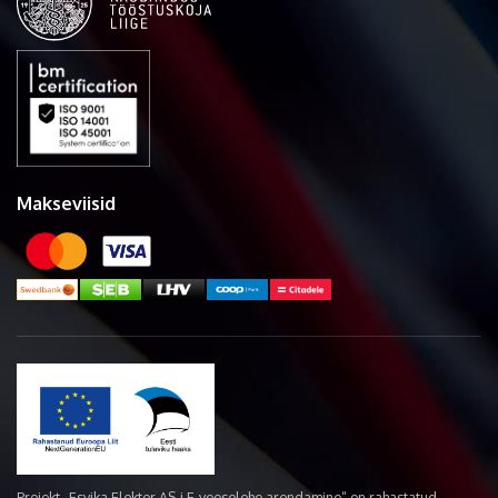
Makseviisid
Projekt „Esvika Elekter AS-i E-veoselehe arendamine“ on rahastatud