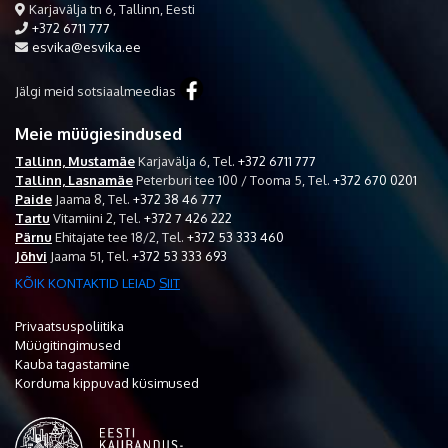
Karjavälja tn 6, Tallinn, Eesti
+372 6711 777
esvika@esvika.ee
Jälgi meid sotsiaalmeedias
Meie müügiesindused
Tallinn, Mustamäe
Karjavälja 6,
Tel.
+372 6711 777
Tallinn, Lasnamäe
Peterburi tee 100 / Tooma 5,
Tel.
+372 670 0201
Paide
Jaama 8,
Tel.
+372 38 46 777
Tartu
Vitamiini 2,
Tel.
+372 7 426 222
Pärnu
Ehitajate tee 18/2,
Tel.
+372 53 333 460
Jõhvi
Jaama 51,
Tel.
+372 53 333 693
KÕIK KONTAKTID LEIAD
SIIT
Privaatsuspoliitika
Müügitingimused
Kauba tagastamine
Korduma kippuvad küsimused