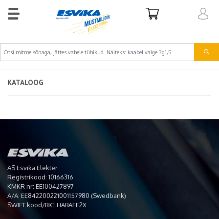
KATALOOG
AS Esvika Elekter
Registrikood: 10166316
KMKR nr: EE100427897
A/A: EE842200221001157980 (Swedbank)
SWIFT kood/BIC: HABAEE2X