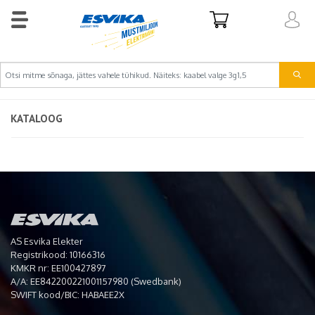
KATALOOG
AS Esvika Elekter
Registrikood: 10166316
KMKR nr: EE100427897
A/A: EE842200221001157980 (Swedbank)
SWIFT kood/BIC: HABAEE2X