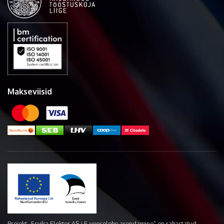
Makseviisid
Projekt „Esvika Elekter AS-i E-veoselehe arendamine“ on rahastatud