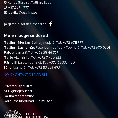
Karjavälja tn 6, Tallinn, Eesti
+372 6711 777
esvika@esvika.ee
Jälgi meid sotsiaalmeedias
Meie müügiesindused
Tallinn, Mustamäe
Karjavälja 6,
Tel.
+372 6711 777
Tallinn, Lasnamäe
Peterburi tee 100 / Tooma 5,
Tel.
+372 670 0201
Paide
Jaama 8,
Tel.
+372 38 46 777
Tartu
Vitamiini 2,
Tel.
+372 7 426 222
Pärnu
Ehitajate tee 18/2,
Tel.
+372 53 333 460
Jõhvi
Jaama 51,
Tel.
+372 53 333 693
KÕIK KONTAKTID LEIAD
SIIT
Privaatsuspoliitika
Müügitingimused
Kauba tagastamine
Korduma kippuvad küsimused