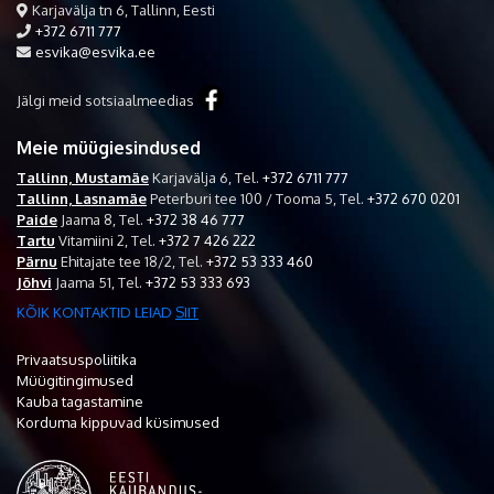
Karjavälja tn 6, Tallinn, Eesti
+372 6711 777
esvika@esvika.ee
Jälgi meid sotsiaalmeedias
Meie müügiesindused
Tallinn, Mustamäe
Karjavälja 6,
Tel.
+372 6711 777
Tallinn, Lasnamäe
Peterburi tee 100 / Tooma 5,
Tel.
+372 670 0201
Paide
Jaama 8,
Tel.
+372 38 46 777
Tartu
Vitamiini 2,
Tel.
+372 7 426 222
Pärnu
Ehitajate tee 18/2,
Tel.
+372 53 333 460
Jõhvi
Jaama 51,
Tel.
+372 53 333 693
KÕIK KONTAKTID LEIAD
SIIT
Privaatsuspoliitika
Müügitingimused
Kauba tagastamine
Korduma kippuvad küsimused