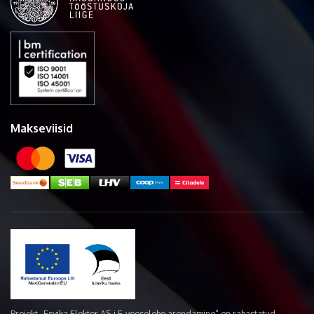
Makseviisid
Projekt „Esvika Elekter AS-i E-veoselehe arendamine“ on rahastatud