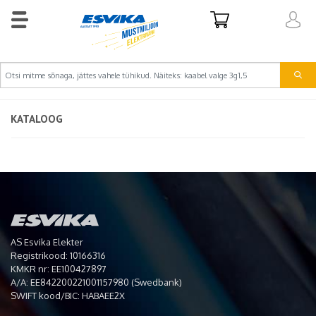
KATALOOG
AS Esvika Elekter
Registrikood: 10166316
KMKR nr: EE100427897
A/A: EE842200221001157980 (Swedbank)
SWIFT kood/BIC: HABAEE2X