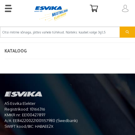
KATALOOG
AS Esvika Elekter
Registrikood: 10166316
KMKR nr: EE100427897
A/A: EE842200221001157980 (Swedbank)
SWIFT kood/BIC: HABAEE2X