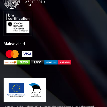
Makseviisid
Projekt „Esvika Elekter AS-i E-veoselehe arendamine“ on rahastatud