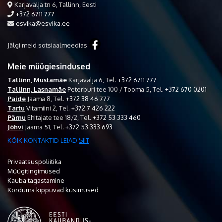
Karjavälja tn 6, Tallinn, Eesti
+372 6711 777
esvika@esvika.ee
Jälgi meid sotsiaalmeedias
Meie müügiesindused
Tallinn, Mustamäe
Karjavälja 6,
Tel.
+372 6711 777
Tallinn, Lasnamäe
Peterburi tee 100 / Tooma 5,
Tel.
+372 670 0201
Paide
Jaama 8,
Tel.
+372 38 46 777
Tartu
Vitamiini 2,
Tel.
+372 7 426 222
Pärnu
Ehitajate tee 18/2,
Tel.
+372 53 333 460
Jõhvi
Jaama 51,
Tel.
+372 53 333 693
KÕIK KONTAKTID LEIAD
SIIT
Privaatsuspoliitika
Müügitingimused
Kauba tagastamine
Korduma kippuvad küsimused