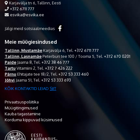
Karjavälja tn 6, Tallinn, Eesti
+372 6711 777
esvika@esvika.ee
Jälgi meid sotsiaalmeedias
Meie müügiesindused
Tallinn, Mustamäe
Karjavälja 6,
Tel.
+372 6711 777
Tallinn, Lasnamäe
Peterburi tee 100 / Tooma 5,
Tel.
+372 670 0201
Paide
Jaama 8,
Tel.
+372 38 46 777
Tartu
Vitamiini 2,
Tel.
+372 7 426 222
Pärnu
Ehitajate tee 18/2,
Tel.
+372 53 333 460
Jõhvi
Jaama 51,
Tel.
+372 53 333 693
KÕIK KONTAKTID LEIAD
SIIT
Privaatsuspoliitika
Müügitingimused
Kauba tagastamine
Korduma kippuvad küsimused