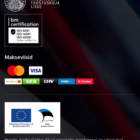
Makseviisid
Projekt „Esvika Elekter AS-i E-veoselehe arendamine“ on rahastatud