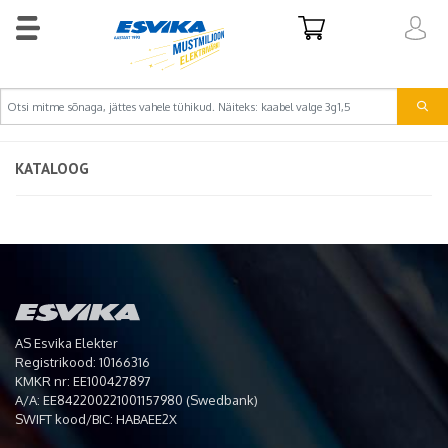
KATALOOG
AS Esvika Elekter
Registrikood: 10166316
KMKR nr: EE100427897
A/A: EE842200221001157980 (Swedbank)
SWIFT kood/BIC: HABAEE2X