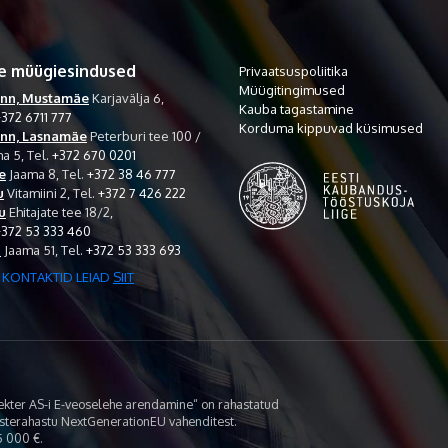
e müügiesindused
Privaatsuspoliitika
Müügitingimused
inn, Mustamäe
Karjavälja 6,
Kauba tagastamine
372 6711 777
Korduma kippuvad küsimused
inn, Lasnamäe
Peterburi tee 100 /
a 5,
Tel.
+372 670 0201
e
Jaama 8,
Tel.
+372 38 46 777
u
Vitamiini 2,
Tel.
+372 7 426 222
u
Ehitajate tee 18/2,
+372 53 333 460
i
Jaama 51,
Tel.
+372 53 333 693
 KONTAKTID LEIAD
SIIT
lekter AS-i E-veoselehe arendamine“ on rahastatud
asterahastu NextGenerationEU vahenditest.
 000 €.