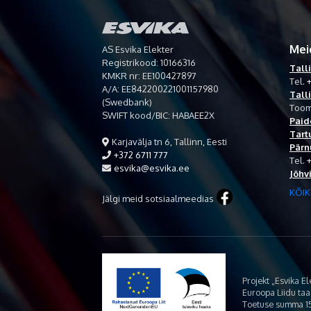
Mei
AS Esvika Elekter
Registrikood: 10166316
Tall
KMKR nr: EE100427897
Tel.
+
A/A: EE842200221001157980
Tall
(Swedbank)
Toom
SWIFT kood/BIC: HABAEE2X
Paid
Tart
Karjavälja tn 6, Tallinn, Eesti
Pärn
+372 6711 777
Tel.
esvika@esvika.ee
Jõhv
KÕIK
Jälgi meid sotsiaalmeedias
Projekt „Esvika E
Euroopa Liidu ta
Toetuse summa 15