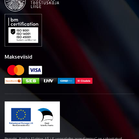
Makseviisid
Projekt „Esvika Elekter AS-i E-veoselehe arendamine“ on rahastatud