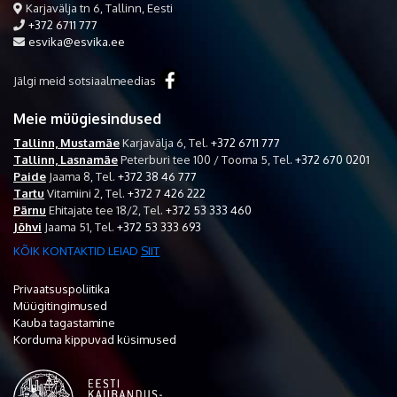
Karjavälja tn 6, Tallinn, Eesti
+372 6711 777
esvika@esvika.ee
Jälgi meid sotsiaalmeedias
Meie müügiesindused
Tallinn, Mustamäe
Karjavälja 6,
Tel.
+372 6711 777
Tallinn, Lasnamäe
Peterburi tee 100 / Tooma 5,
Tel.
+372 670 0201
Paide
Jaama 8,
Tel.
+372 38 46 777
Tartu
Vitamiini 2,
Tel.
+372 7 426 222
Pärnu
Ehitajate tee 18/2,
Tel.
+372 53 333 460
Jõhvi
Jaama 51,
Tel.
+372 53 333 693
KÕIK KONTAKTID LEIAD
SIIT
Privaatsuspoliitika
Müügitingimused
Kauba tagastamine
Korduma kippuvad küsimused