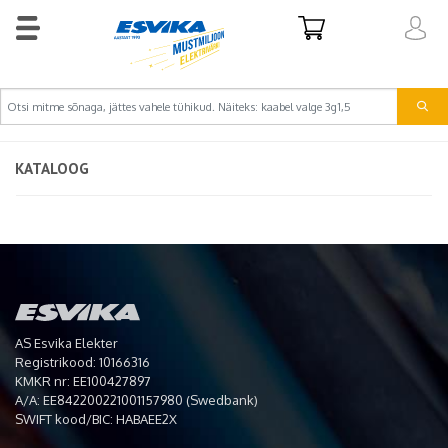
KATALOOG
AS Esvika Elekter
Registrikood: 10166316
KMKR nr: EE100427897
A/A: EE842200221001157980 (Swedbank)
SWIFT kood/BIC: HABAEE2X