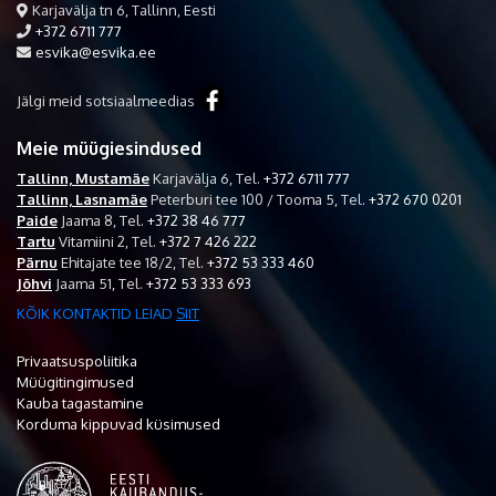
Karjavälja tn 6, Tallinn, Eesti
+372 6711 777
esvika@esvika.ee
Jälgi meid sotsiaalmeedias
Meie müügiesindused
Tallinn, Mustamäe
Karjavälja 6,
Tel.
+372 6711 777
Tallinn, Lasnamäe
Peterburi tee 100 / Tooma 5,
Tel.
+372 670 0201
Paide
Jaama 8,
Tel.
+372 38 46 777
Tartu
Vitamiini 2,
Tel.
+372 7 426 222
Pärnu
Ehitajate tee 18/2,
Tel.
+372 53 333 460
Jõhvi
Jaama 51,
Tel.
+372 53 333 693
KÕIK KONTAKTID LEIAD
SIIT
Privaatsuspoliitika
Müügitingimused
Kauba tagastamine
Korduma kippuvad küsimused