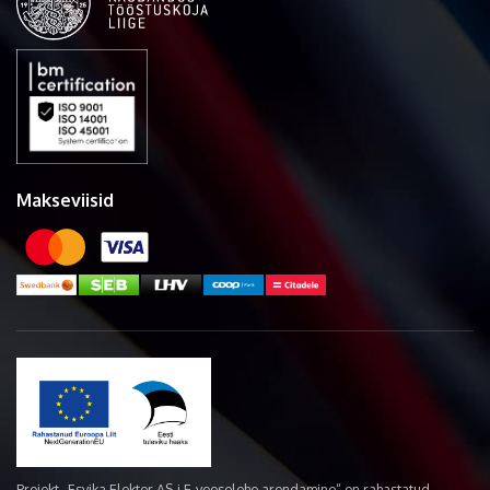
Makseviisid
Projekt „Esvika Elekter AS-i E-veoselehe arendamine“ on rahastatud