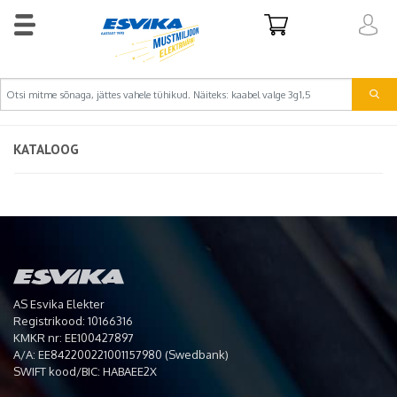
KATALOOG
AS Esvika Elekter
Registrikood: 10166316
KMKR nr: EE100427897
A/A: EE842200221001157980 (Swedbank)
SWIFT kood/BIC: HABAEE2X