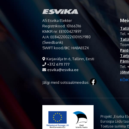
Mei
AS Esvika Elekter
Registrikood: 10166316
Tall
KMKR nr: EE100427897
Tel.
+
A/A: EE842200221001157980
Tall
(Swedbank)
Toom
SWIFT kood/BIC: HABAEE2X
Paid
Tart
Karjavälja tn 6, Tallinn, Eesti
Pärn
+372 6711 777
Tel.
esvika@esvika.ee
Jõhv
KÕIK
Jälgi meid sotsiaalmeedias
Projekt „Esvika E
Euroopa Liidu ta
Toetuse summa 15