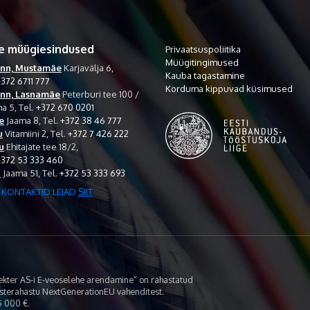
e müügiesindused
Privaatsuspoliitika
Müügitingimused
inn, Mustamäe
Karjavälja 6,
Kauba tagastamine
372 6711 777
Korduma kippuvad küsimused
inn, Lasnamäe
Peterburi tee 100 /
a 5,
Tel.
+372 670 0201
e
Jaama 8,
Tel.
+372 38 46 777
u
Vitamiini 2,
Tel.
+372 7 426 222
u
Ehitajate tee 18/2,
+372 53 333 460
i
Jaama 51,
Tel.
+372 53 333 693
 KONTAKTID LEIAD
SIIT
lekter AS-i E-veoselehe arendamine“ on rahastatud
asterahastu NextGenerationEU vahenditest.
 000 €.