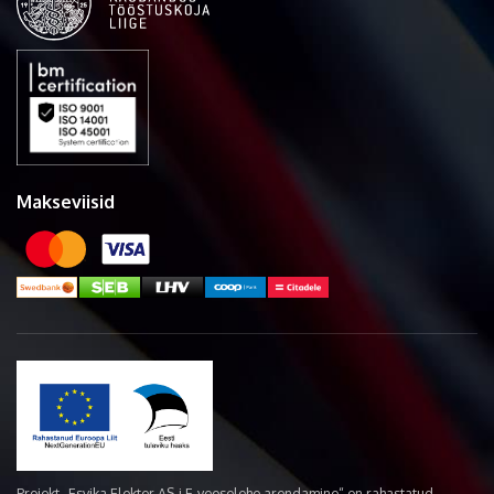
Makseviisid
Projekt „Esvika Elekter AS-i E-veoselehe arendamine“ on rahastatud