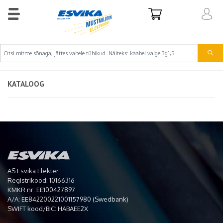
KATALOOG
AS Esvika Elekter
Registrikood: 10166316
KMKR nr: EE100427897
A/A: EE842200221001157980 (Swedbank)
SWIFT kood/BIC: HABAEE2X