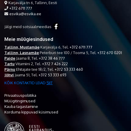
Karjavälja tn 6, Tallinn, Eesti
+372 6711 777
esvika@esvika.ee
Jälgi meid sotsiaalmeedias
Meie müügiesindused
Tallinn, Mustamäe
Karjavälja 6,
Tel.
+372 6711 777
Tallinn, Lasnamäe
Peterburi tee 100 / Tooma 5,
Tel.
+372 670 0201
Paide
Jaama 8,
Tel.
+372 38 46 777
Tartu
Vitamiini 2,
Tel.
+372 7 426 222
Pärnu
Ehitajate tee 18/2,
Tel.
+372 53 333 460
Jõhvi
Jaama 51,
Tel.
+372 53 333 693
KÕIK KONTAKTID LEIAD
SIIT
Privaatsuspoliitika
Müügitingimused
Kauba tagastamine
Korduma kippuvad küsimused