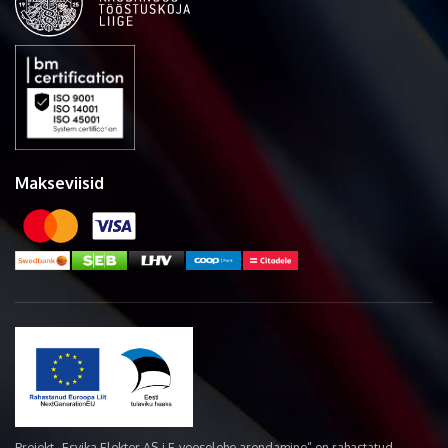
Makseviisid
Projekt „Esvika Elekter AS-i E-veoselehe arendamine“ on rahastatud