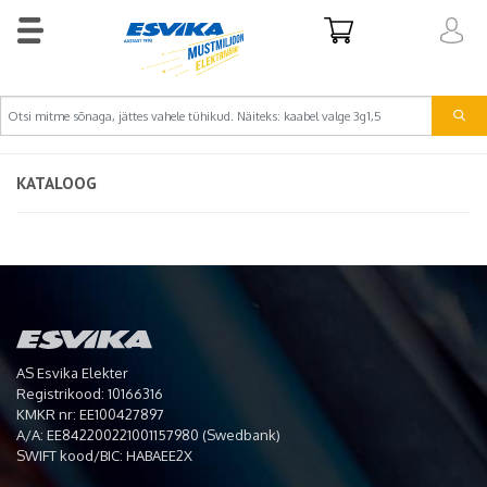
KATALOOG
AS Esvika Elekter
Registrikood: 10166316
KMKR nr: EE100427897
A/A: EE842200221001157980 (Swedbank)
SWIFT kood/BIC: HABAEE2X