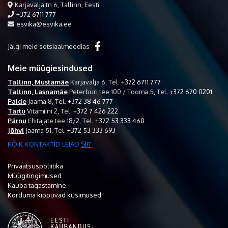
Karjavälja tn 6, Tallinn, Eesti
+372 6711 777
esvika@esvika.ee
Jälgi meid sotsiaalmeedias
Meie müügiesindused
Tallinn, Mustamäe
Karjavälja 6,
Tel.
+372 6711 777
Tallinn, Lasnamäe
Peterburi tee 100 / Tooma 5,
Tel.
+372 670 0201
Paide
Jaama 8,
Tel.
+372 38 46 777
Tartu
Vitamiini 2,
Tel.
+372 7 426 222
Pärnu
Ehitajate tee 18/2,
Tel.
+372 53 333 460
Jõhvi
Jaama 51,
Tel.
+372 53 333 693
KÕIK KONTAKTID LEIAD
SIIT
Privaatsuspoliitika
Müügitingimused
Kauba tagastamine
Korduma kippuvad küsimused