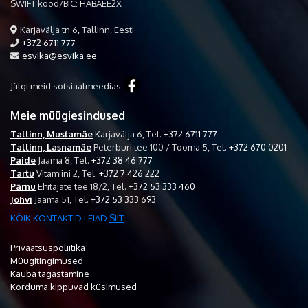
SWIFT kood/BIC: HABAEE2X
Karjavälja tn 6, Tallinn, Eesti
+372 6711 777
esvika@esvika.ee
Jälgi meid sotsiaalmeedias
Meie müügiesindused
Tallinn, Mustamäe
Karjavälja 6,
Tel.
+372 6711 777
Tallinn, Lasnamäe
Peterburi tee 100 / Tooma 5,
Tel.
+372 670 0201
Paide
Jaama 8,
Tel.
+372 38 46 777
Tartu
Vitamiini 2,
Tel.
+372 7 426 222
Pärnu
Ehitajate tee 18/2,
Tel.
+372 53 333 460
Jõhvi
Jaama 51,
Tel.
+372 53 333 693
KÕIK KONTAKTID LEIAD
SIIT
Privaatsuspoliitika
Müügitingimused
Kauba tagastamine
Korduma kippuvad küsimused