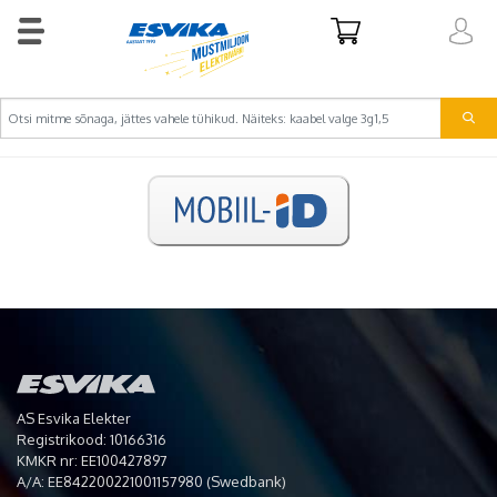
AS Esvika Elekter
Registrikood: 10166316
KMKR nr: EE100427897
A/A: EE842200221001157980 (Swedbank)