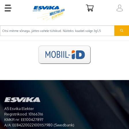
AS Esvika Elekter
Registrikood: 10166316
KMKR nr: EE100427897
A/A: EE842200221001157980 (Swedbank)