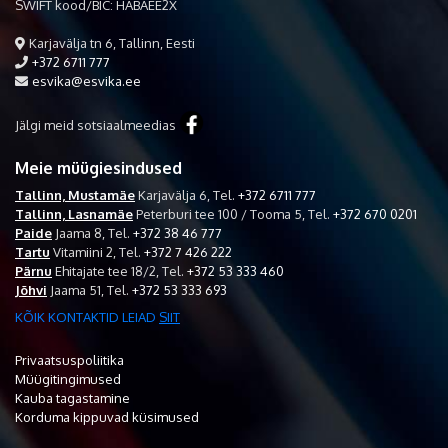
SWIFT kood/BIC: HABAEE2X
Karjavälja tn 6, Tallinn, Eesti
+372 6711 777
esvika@esvika.ee
Jälgi meid sotsiaalmeedias
Meie müügiesindused
Tallinn, Mustamäe
Karjavälja 6,
Tel.
+372 6711 777
Tallinn, Lasnamäe
Peterburi tee 100 / Tooma 5,
Tel.
+372 670 0201
Paide
Jaama 8,
Tel.
+372 38 46 777
Tartu
Vitamiini 2,
Tel.
+372 7 426 222
Pärnu
Ehitajate tee 18/2,
Tel.
+372 53 333 460
Jõhvi
Jaama 51,
Tel.
+372 53 333 693
KÕIK KONTAKTID LEIAD
SIIT
Privaatsuspoliitika
Müügitingimused
Kauba tagastamine
Korduma kippuvad küsimused