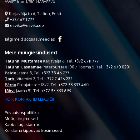
SWIFT kood/BIC: HABAEE2X
Karjavälja tn 6, Tallinn, Eesti
+372 6711 777
esvika@esvika.ee
Jälgi meid sotsiaalmeedias
Meie müügiesindused
Tallinn, Mustamäe
Karjavälja 6,
Tel.
+372 6711 777
Tallinn, Lasnamäe
Peterburi tee 100 / Tooma 5,
Tel.
+372 670 0201
Paide
Jaama 8,
Tel.
+372 38 46 777
Tartu
Vitamiini 2,
Tel.
+372 7 426 222
Pärnu
Ehitajate tee 18/2,
Tel.
+372 53 333 460
Jõhvi
Jaama 51,
Tel.
+372 53 333 693
KÕIK KONTAKTID LEIAD
SIIT
Privaatsuspoliitika
Müügitingimused
Kauba tagastamine
Korduma kippuvad küsimused