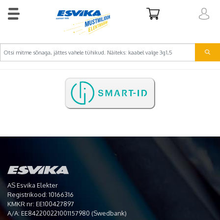
AS Esvika Elekter
Registrikood: 10166316
KMKR nr: EE100427897
A/A: EE842200221001157980 (Swedbank)