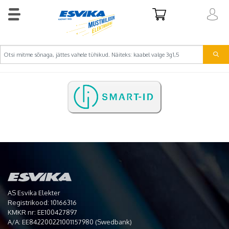
AS Esvika Elekter
Registrikood: 10166316
KMKR nr: EE100427897
A/A: EE842200221001157980 (Swedbank)