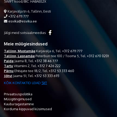
SWIFT kood/BIC: HABAEE2X
Karjavälja tn 6, Tallinn, Eesti
+372 6711 777
esvika@esvika.ee
Jälgi meid sotsiaalmeedias
Meie müügiesindused
Tallinn, Mustamäe
Karjavälja 6,
Tel.
+372 6711 777
Tallinn, Lasnamäe
Peterburi tee 100 / Tooma 5,
Tel.
+372 670 0201
Paide
Jaama 8,
Tel.
+372 38 46 777
Tartu
Vitamiini 2,
Tel.
+372 7 426 222
Pärnu
Ehitajate tee 18/2,
Tel.
+372 53 333 460
Jõhvi
Jaama 51,
Tel.
+372 53 333 693
KÕIK KONTAKTID LEIAD
SIIT
Privaatsuspoliitika
Müügitingimused
Kauba tagastamine
Korduma kippuvad küsimused