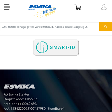
AS Esvika Elekter
Registrikood: 10166316
KMKR nr: EE100427897
A/A: EE842200221001157980 (Swedbank)