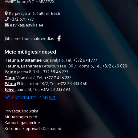
SWIFT kood/BIC: HABAEE2X
Karjavälja tn 6, Tallinn, Eesti
+372 6711 777
esvika@esvika.ee
Jälgi meid sotsiaalmeedias
Meie müügiesindused
Tallinn, Mustamäe
Karjavälja 6,
Tel.
+372 6711 777
Tallinn, Lasnamäe
Peterburi tee 100 / Tooma 5,
Tel.
+372 670 0201
Paide
Jaama 8,
Tel.
+372 38 46 777
Tartu
Vitamiini 2,
Tel.
+372 7 426 222
Pärnu
Ehitajate tee 18/2,
Tel.
+372 53 333 460
Jõhvi
Jaama 51,
Tel.
+372 53 333 693
KÕIK KONTAKTID LEIAD
SIIT
Privaatsuspoliitika
Müügitingimused
Kauba tagastamine
Korduma kippuvad küsimused