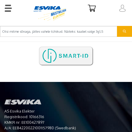
AS Esvika Elekter
Registrikood: 10166316
KMKR nr: EE100427897
A/A: EE842200221001157980 (Swedbank)