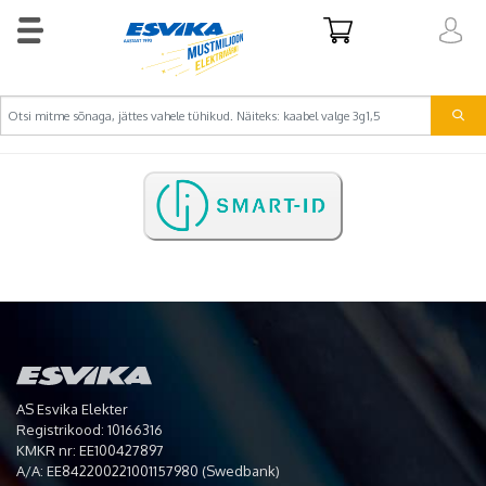
AS Esvika Elekter
Registrikood: 10166316
KMKR nr: EE100427897
A/A: EE842200221001157980 (Swedbank)