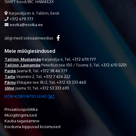
SWIFT kood/BIC: HABAEE2X
Karjavälja tn 6, Tallinn, Eesti
+372 6711 777
esvika@esvika.ee
Jälgi meid sotsiaalmeedias
Meie müügiesindused
Tallinn, Mustamäe
Karjavälja 6,
Tel.
+372 6711 777
Tallinn, Lasnamäe
Peterburi tee 100 / Tooma 5,
Tel.
+372 670 0201
Paide
Jaama 8,
Tel.
+372 38 46 777
Tartu
Vitamiini 2,
Tel.
+372 7 426 222
Pärnu
Ehitajate tee 18/2,
Tel.
+372 53 333 460
Jõhvi
Jaama 51,
Tel.
+372 53 333 693
KÕIK KONTAKTID LEIAD
SIIT
Privaatsuspoliitika
Müügitingimused
Kauba tagastamine
Korduma kippuvad küsimused