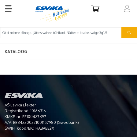
KATALOOG
AS Esvika Elekter
Registrikood: 10166316
KMKR nr: EE100427897
A/A: EE842200221001157980 (Swedbank)
SWIFT kood/BIC: HABAEE2X