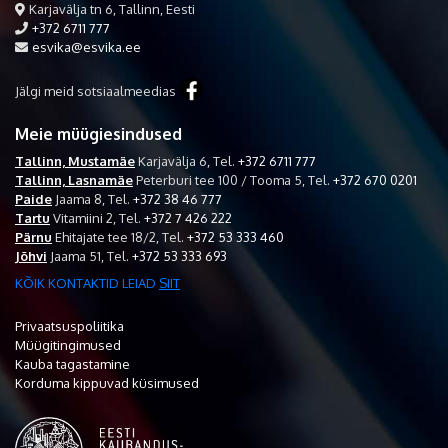
Karjavälja tn 6, Tallinn, Eesti
+372 6711 777
esvika@esvika.ee
Jälgi meid sotsiaalmeedias
Meie müügiesindused
Tallinn, Mustamäe
Karjavälja 6,
Tel.
+372 6711 777
Tallinn, Lasnamäe
Peterburi tee 100 / Tooma 5,
Tel.
+372 670 0201
Paide
Jaama 8,
Tel.
+372 38 46 777
Tartu
Vitamiini 2,
Tel.
+372 7 426 222
Pärnu
Ehitajate tee 18/2,
Tel.
+372 53 333 460
Jõhvi
Jaama 51,
Tel.
+372 53 333 693
KÕIK KONTAKTID LEIAD
SIIT
Privaatsuspoliitika
Müügitingimused
Kauba tagastamine
Korduma kippuvad küsimused