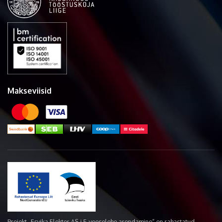
Makseviisid
Projekt „Esvika Elekter AS-i E-veoselehe arendamine“ on rahastatud