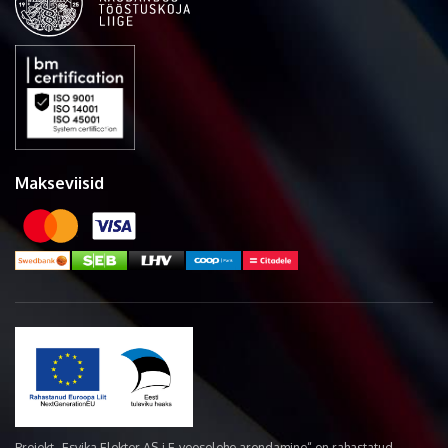
Makseviisid
Projekt „Esvika Elekter AS-i E-veoselehe arendamine“ on rahastatud