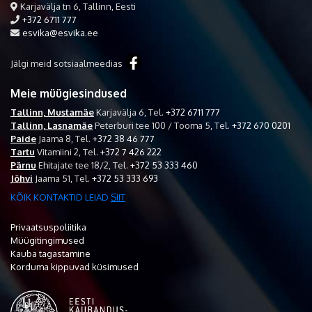
Karjavälja tn 6, Tallinn, Eesti
+372 6711 777
esvika@esvika.ee
Jälgi meid sotsiaalmeedias
Meie müügiesindused
Tallinn, Mustamäe
Karjavälja 6,
Tel.
+372 6711 777
Tallinn, Lasnamäe
Peterburi tee 100 / Tooma 5,
Tel.
+372 670 0201
Paide
Jaama 8,
Tel.
+372 38 46 777
Tartu
Vitamiini 2,
Tel.
+372 7 426 222
Pärnu
Ehitajate tee 18/2,
Tel.
+372 53 333 460
Jõhvi
Jaama 51,
Tel.
+372 53 333 693
KÕIK KONTAKTID LEIAD
SIIT
Privaatsuspoliitika
Müügitingimused
Kauba tagastamine
Korduma kippuvad küsimused