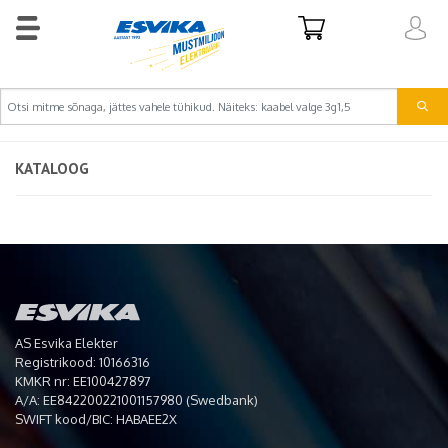
KATALOOG
AS Esvika Elekter
Registrikood: 10166316
KMKR nr: EE100427897
A/A: EE842200221001157980 (Swedbank)
SWIFT kood/BIC: HABAEE2X