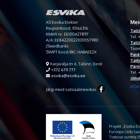
Mei
AS Esvika Elekter
Registrikood: 10166316
Tall
KMKR nr: EE100427897
Tel.
+
A/A: EE842200221001157980
Tall
(Swedbank)
Toom
SWIFT kood/BIC: HABAEE2X
Paid
Tart
Karjavälja tn 6, Tallinn, Eesti
Pärn
+372 6711 777
Tel.
esvika@esvika.ee
Jõhv
KÕIK
Jälgi meid sotsiaalmeedias
Projekt „Esvika E
Euroopa Liidu ta
Toetuse summa 15