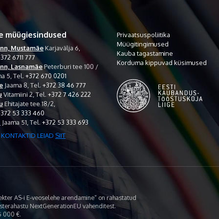
e müügiesindused
Privaatsuspoliitika
Müügitingimused
inn, Mustamäe
Karjavälja 6,
Kauba tagastamine
372 6711 777
Korduma kippuvad küsimused
inn, Lasnamäe
Peterburi tee 100 /
a 5,
Tel.
+372 670 0201
e
Jaama 8,
Tel.
+372 38 46 777
u
Vitamiini 2,
Tel.
+372 7 426 222
u
Ehitajate tee 18/2,
+372 53 333 460
i
Jaama 51,
Tel.
+372 53 333 693
 KONTAKTID LEIAD
SIIT
lekter AS-i E-veoselehe arendamine“ on rahastatud
asterahastu NextGenerationEU vahenditest.
 000 €.