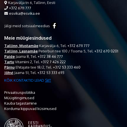
Karjavälja tn 6, Tallinn, Eesti
+372 6711 777
esvika@esvika.ee
Jälgi meid sotsiaalmeedias
Meie müügiesindused
Tallinn, Mustamäe
Karjavälja 6,
Tel.
+372 6711 777
Tallinn, Lasnamäe
Peterburi tee 100 / Tooma 5,
Tel.
+372 670 0201
Paide
Jaama 8,
Tel.
+372 38 46 777
Tartu
Vitamiini 2,
Tel.
+372 7 426 222
Pärnu
Ehitajate tee 18/2,
Tel.
+372 53 333 460
Jõhvi
Jaama 51,
Tel.
+372 53 333 693
KÕIK KONTAKTID LEIAD
SIIT
Privaatsuspoliitika
Müügitingimused
Kauba tagastamine
Korduma kippuvad küsimused