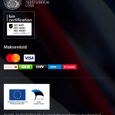
Makseviisid
Projekt „Esvika Elekter AS-i E-veoselehe arendamine“ on rahastatud