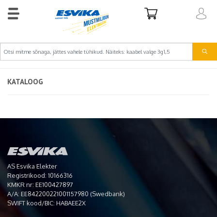
KATALOOG
AS Esvika Elekter
Registrikood: 10166316
KMKR nr: EE100427897
A/A: EE842200221001157980 (Swedbank)
SWIFT kood/BIC: HABAEE2X