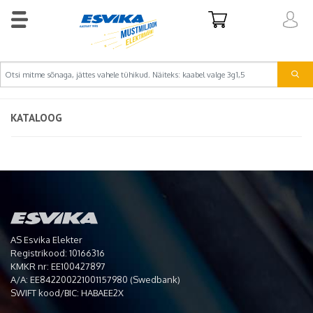
KATALOOG
AS Esvika Elekter
Registrikood: 10166316
KMKR nr: EE100427897
A/A: EE842200221001157980 (Swedbank)
SWIFT kood/BIC: HABAEE2X