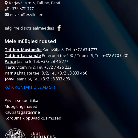
Karjavälja tn 6, Tallinn, Eesti
+372 6711 777
esvika@esvika.ee
Jälgi meid sotsiaalmeedias
Meie müügiesindused
Tallinn, Mustamäe
Karjavälja 6,
Tel.
+372 6711 777
Tallinn, Lasnamäe
Peterburi tee 100 / Tooma 5,
Tel.
+372 670 0201
Paide
Jaama 8,
Tel.
+372 38 46 777
Tartu
Vitamiini 2,
Tel.
+372 7 426 222
Pärnu
Ehitajate tee 18/2,
Tel.
+372 53 333 460
Jõhvi
Jaama 51,
Tel.
+372 53 333 693
KÕIK KONTAKTID LEIAD
SIIT
Privaatsuspoliitika
Müügitingimused
Kauba tagastamine
Korduma kippuvad küsimused