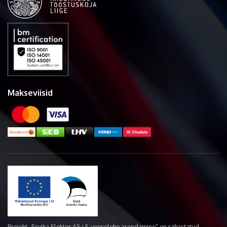
Makseviisid
Projekt „Esvika Elekter AS-i E-veoselehe arendamine“ on rahastatud