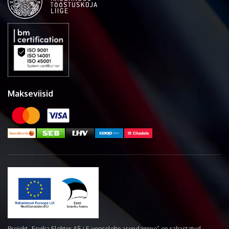
Makseviisid
Projekt „Esvika Elekter AS-i E-veoselehe arendamine“ on rahastatud