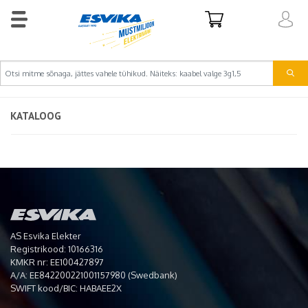
KATALOOG
AS Esvika Elekter
Registrikood: 10166316
KMKR nr: EE100427897
A/A: EE842200221001157980 (Swedbank)
SWIFT kood/BIC: HABAEE2X