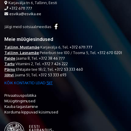
Karjavälja tn 6, Tallinn, Eesti
+372 6711 777
esvika@esvika.ee
Jälgi meid sotsiaalmeedias
Meie müügiesindused
Tallinn, Mustamäe
Karjavälja 6,
Tel.
+372 6711 777
Tallinn, Lasnamäe
Peterburi tee 100 / Tooma 5,
Tel.
+372 670 0201
Paide
Jaama 8,
Tel.
+372 38 46 777
Tartu
Vitamiini 2,
Tel.
+372 7 426 222
Pärnu
Ehitajate tee 18/2,
Tel.
+372 53 333 460
Jõhvi
Jaama 51,
Tel.
+372 53 333 693
KÕIK KONTAKTID LEIAD
SIIT
Privaatsuspoliitika
Müügitingimused
Kauba tagastamine
Korduma kippuvad küsimused