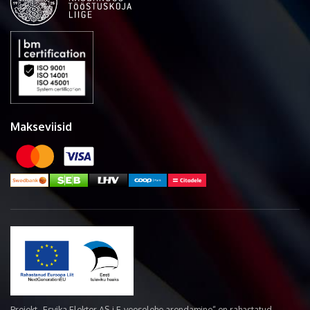
Makseviisid
Projekt „Esvika Elekter AS-i E-veoselehe arendamine“ on rahastatud