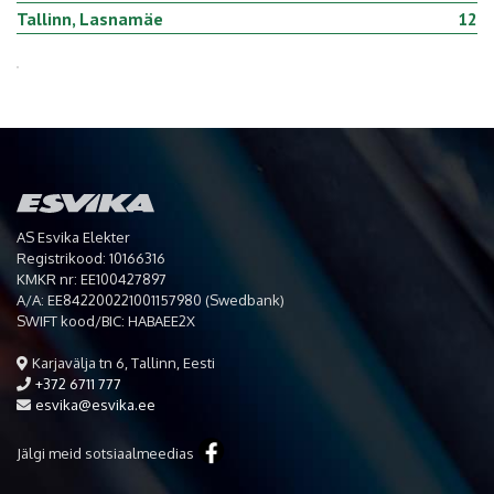
Tallinn, Lasnamäe
12
AS Esvika Elekter
Registrikood: 10166316
KMKR nr: EE100427897
A/A: EE842200221001157980 (Swedbank)
SWIFT kood/BIC: HABAEE2X
Karjavälja tn 6, Tallinn, Eesti
+372 6711 777
esvika@esvika.ee
Jälgi meid sotsiaalmeedias