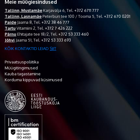
Meie müügiesindused
Tallinn, Mustamäe
Karjavälja 6,
Tel.
+372 6711 777
Tallinn, Lasnamäe
Peterburi tee 100 / Tooma 5,
Tel.
+372 670 0201
Paide
Jaama 8,
Tel.
+372 38 46 777
Tartu
Vitamiini 2,
Tel.
+372 7 426 222
Pärnu
Ehitajate tee 18/2,
Tel.
+372 53 333 460
Jõhvi
Jaama 51,
Tel.
+372 53 333 693
KÕIK KONTAKTID LEIAD
SIIT
Privaatsuspoliitika
Müügitingimused
Kauba tagastamine
Korduma kippuvad küsimused