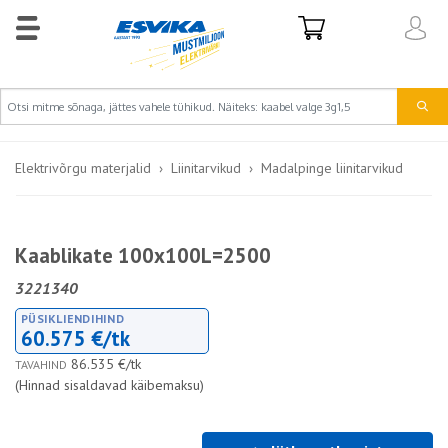
Elektrivõrgu materjalid
Liinitarvikud
Madalpinge liinitarvikud
Kaablikate 100x100L=2500
3221340
PÜSIKLIENDIHIND
60.575 €/tk
86.535 €/tk
TAVAHIND
(Hinnad sisaldavad käibemaksu)