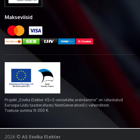
Makseviisid
Projekt „Esvika Elekter AS-i E-veoselehe arendamine“ on rahastatud
Euroopa Liidu taasterahastu NextGenerationEU vahenditest.
Toetuse summa 15 000 €.
2026 ©
AS Esvika Elekter