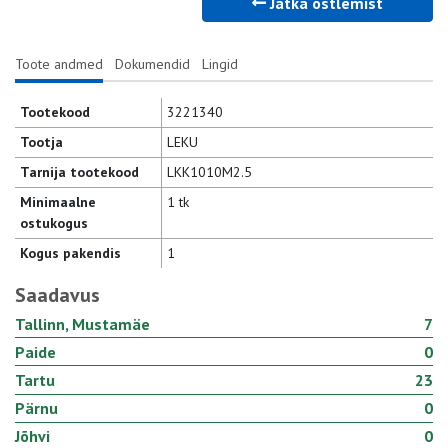
Jätka ostlemist
Toote andmed
Dokumendid
Lingid
Tootekood
3221340
Tootja
LEKU
Tarnija tootekood
LKK1010M2.5
Minimaalne
1 tk
ostukogus
Kogus pakendis
1
Saadavus
Tallinn, Mustamäe
7
Paide
0
Tartu
23
Pärnu
0
Jõhvi
0