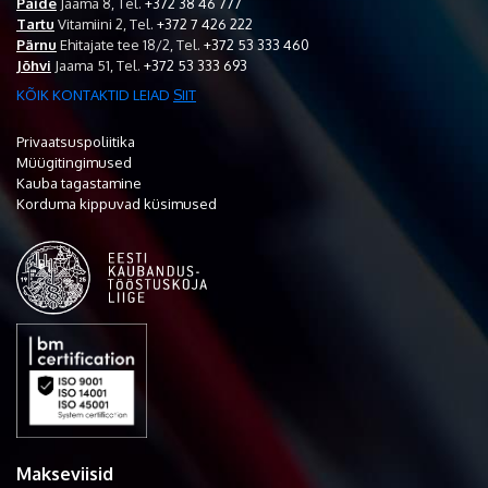
Paide
Jaama 8,
Tel.
+372 38 46 777
Tartu
Vitamiini 2,
Tel.
+372 7 426 222
Pärnu
Ehitajate tee 18/2,
Tel.
+372 53 333 460
Jõhvi
Jaama 51,
Tel.
+372 53 333 693
KÕIK KONTAKTID LEIAD
SIIT
Privaatsuspoliitika
Müügitingimused
Kauba tagastamine
Korduma kippuvad küsimused
Makseviisid