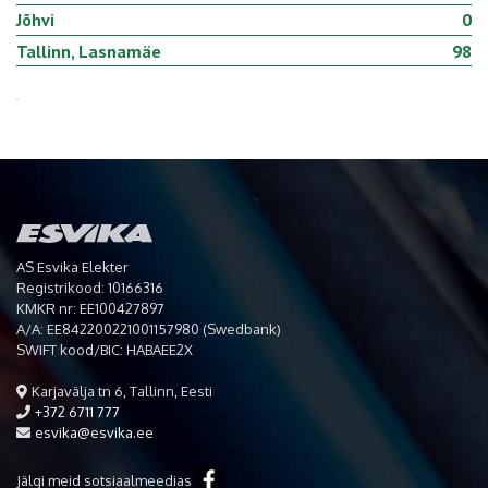
Jõhvi
0
Tallinn, Lasnamäe
98
AS Esvika Elekter
Registrikood: 10166316
KMKR nr: EE100427897
A/A: EE842200221001157980 (Swedbank)
SWIFT kood/BIC: HABAEE2X
Karjavälja tn 6, Tallinn, Eesti
+372 6711 777
esvika@esvika.ee
Jälgi meid sotsiaalmeedias