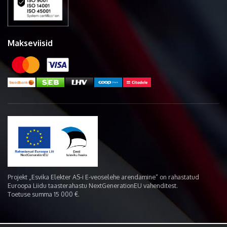
Makseviisid
Projekt „Esvika Elekter AS-i E-veoselehe arendamine“ on rahastatud
Euroopa Liidu taasterahastu NextGenerationEU vahenditest.
Toetuse summa 15 000 €.