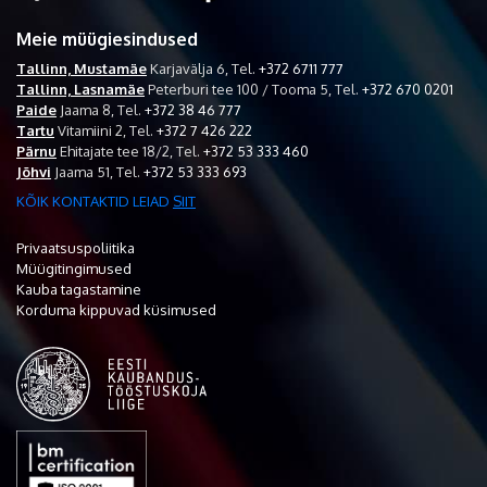
Meie müügiesindused
Tallinn, Mustamäe
Karjavälja 6,
Tel.
+372 6711 777
Tallinn, Lasnamäe
Peterburi tee 100 / Tooma 5,
Tel.
+372 670 0201
Paide
Jaama 8,
Tel.
+372 38 46 777
Tartu
Vitamiini 2,
Tel.
+372 7 426 222
Pärnu
Ehitajate tee 18/2,
Tel.
+372 53 333 460
Jõhvi
Jaama 51,
Tel.
+372 53 333 693
KÕIK KONTAKTID LEIAD
SIIT
Privaatsuspoliitika
Müügitingimused
Kauba tagastamine
Korduma kippuvad küsimused