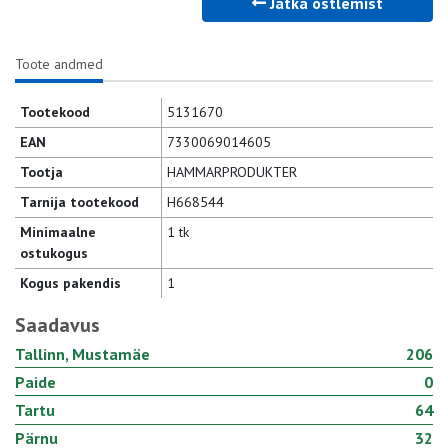
Jätka ostlemist
Toote andmed
Tootekood
5131670
EAN
7330069014605
Tootja
HAMMARPRODUKTER
Tarnija tootekood
H668544
Minimaalne
1 tk
ostukogus
Kogus pakendis
1
Saadavus
Tallinn, Mustamäe
206
Paide
0
Tartu
64
Pärnu
32