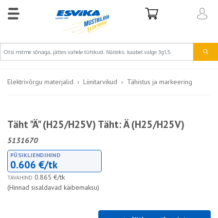
Elektrivõrgu materjalid
Liinitarvikud
Tähistus ja markeering
Täht "Ä" (H25/H25V) Täht: Ä (H25/H25V)
5131670
PÜSIKLIENDIHIND
0.606 €/tk
0.865 €/tk
TAVAHIND
(Hinnad sisaldavad käibemaksu)