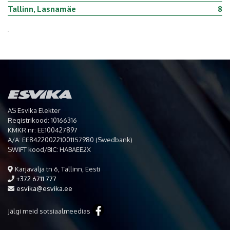
Tallinn, Lasnamäe
8
AS Esvika Elekter
Registrikood: 10166316
KMKR nr: EE100427897
A/A: EE842200221001157980 (Swedbank)
SWIFT kood/BIC: HABAEE2X
Karjavälja tn 6, Tallinn, Eesti
+372 6711 777
esvika@esvika.ee
Jälgi meid sotsiaalmeedias