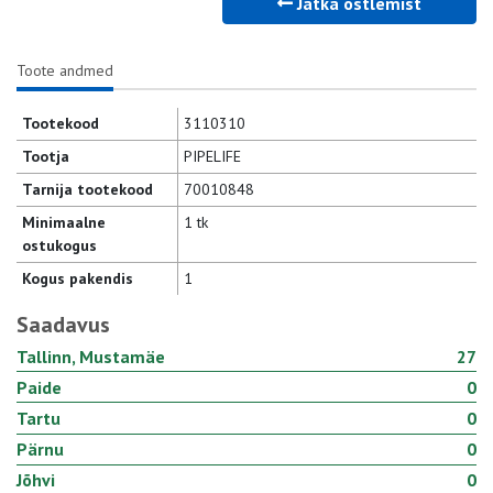
Jätka ostlemist
Toote andmed
Tootekood
3110310
Tootja
PIPELIFE
Tarnija tootekood
70010848
Minimaalne
1 tk
ostukogus
Kogus pakendis
1
Saadavus
Tallinn, Mustamäe
27
Paide
0
Tartu
0
Pärnu
0
Jõhvi
0