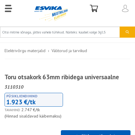
Elektrivõrgu materjalid
Välitorud ja tarvikud
Toru otsakork 63mm ribidega universaalne
3110310
PÜSIKLIENDIHIND
1.923 €/tk
2.747 €/tk
TAVAHIND
(Hinnad sisaldavad käibemaksu)