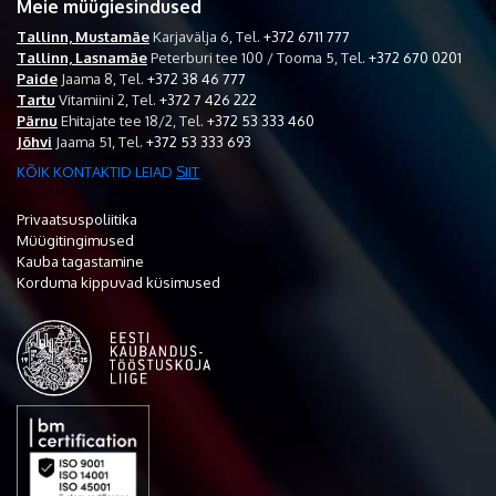
Meie müügiesindused
Tallinn, Mustamäe
Karjavälja 6,
Tel.
+372 6711 777
Tallinn, Lasnamäe
Peterburi tee 100 / Tooma 5,
Tel.
+372 670 0201
Paide
Jaama 8,
Tel.
+372 38 46 777
Tartu
Vitamiini 2,
Tel.
+372 7 426 222
Pärnu
Ehitajate tee 18/2,
Tel.
+372 53 333 460
Jõhvi
Jaama 51,
Tel.
+372 53 333 693
KÕIK KONTAKTID LEIAD
SIIT
Privaatsuspoliitika
Müügitingimused
Kauba tagastamine
Korduma kippuvad küsimused