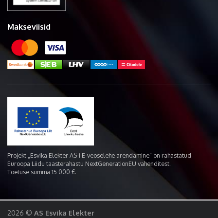
Makseviisid
Projekt „Esvika Elekter AS-i E-veoselehe arendamine“ on rahastatud
Euroopa Liidu taasterahastu NextGenerationEU vahenditest.
Toetuse summa 15 000 €.
2026 ©
AS Esvika Elekter