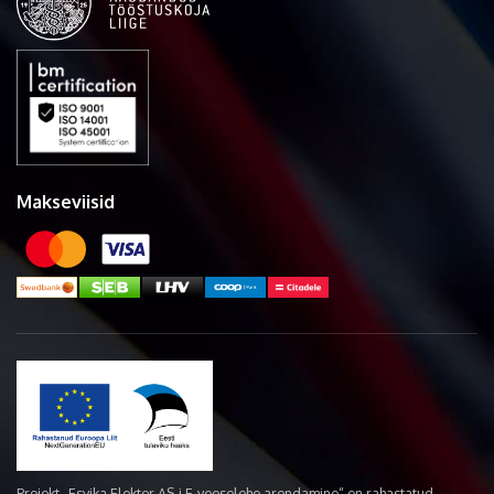
Makseviisid
Projekt „Esvika Elekter AS-i E-veoselehe arendamine“ on rahastatud