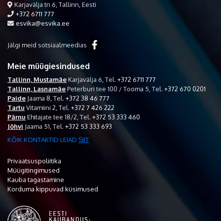
Karjavälja tn 6, Tallinn, Eesti
+372 6711 777
esvika@esvika.ee
Jälgi meid sotsiaalmeedias
Meie müügiesindused
Tallinn, Mustamäe
Karjavälja 6,
Tel.
+372 6711 777
Tallinn, Lasnamäe
Peterburi tee 100 / Tooma 5,
Tel.
+372 670 0201
Paide
Jaama 8,
Tel.
+372 38 46 777
Tartu
Vitamiini 2,
Tel.
+372 7 426 222
Pärnu
Ehitajate tee 18/2,
Tel.
+372 53 333 460
Jõhvi
Jaama 51,
Tel.
+372 53 333 693
KÕIK KONTAKTID LEIAD
SIIT
Privaatsuspoliitika
Müügitingimused
Kauba tagastamine
Korduma kippuvad küsimused