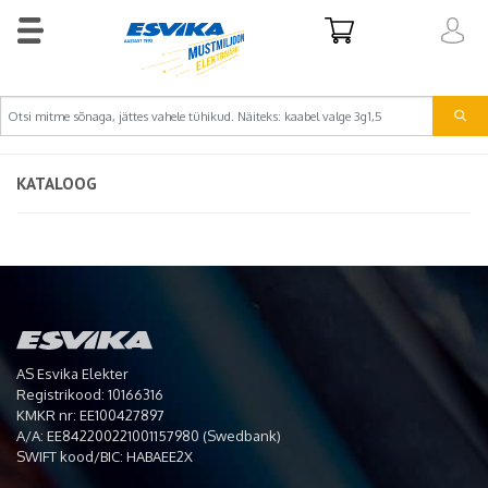
KATALOOG
AS Esvika Elekter
Registrikood: 10166316
KMKR nr: EE100427897
A/A: EE842200221001157980 (Swedbank)
SWIFT kood/BIC: HABAEE2X