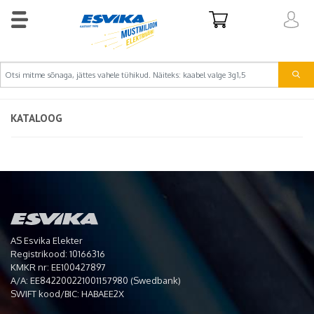
KATALOOG
AS Esvika Elekter
Registrikood: 10166316
KMKR nr: EE100427897
A/A: EE842200221001157980 (Swedbank)
SWIFT kood/BIC: HABAEE2X