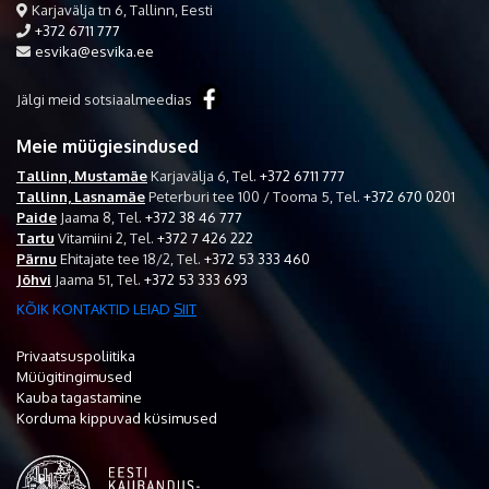
Karjavälja tn 6, Tallinn, Eesti
+372 6711 777
esvika@esvika.ee
Jälgi meid sotsiaalmeedias
Meie müügiesindused
Tallinn, Mustamäe
Karjavälja 6,
Tel.
+372 6711 777
Tallinn, Lasnamäe
Peterburi tee 100 / Tooma 5,
Tel.
+372 670 0201
Paide
Jaama 8,
Tel.
+372 38 46 777
Tartu
Vitamiini 2,
Tel.
+372 7 426 222
Pärnu
Ehitajate tee 18/2,
Tel.
+372 53 333 460
Jõhvi
Jaama 51,
Tel.
+372 53 333 693
KÕIK KONTAKTID LEIAD
SIIT
Privaatsuspoliitika
Müügitingimused
Kauba tagastamine
Korduma kippuvad küsimused