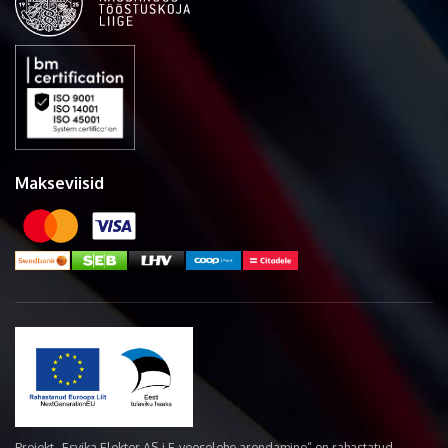
Makseviisid
Projekt „Esvika Elekter AS-i E-veoselehe arendamine“ on rahastatud