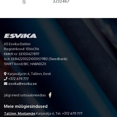
3231467
AS Esvika Elekter
Registrikood: 10166316
KMKR nr: EE100427897
A/A: EE842200221001157980 (Swedbank)
SWIFT kood/BIC: HABAEE2X
Karjavälja tn 6, Tallinn, Eesti
+372 6711 777
esvika@esvika.ee
Jälgi meid sotsiaalmeedias
Meie müügiesindused
Tallinn, Mustamäe
Karjavälja 6,
Tel.
+372 6711 777