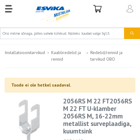
Installatsioonitarvikud
Kaabliredelid ja
Redelid/rennid ja
rennid
tarvikud OBO
Toode ei ole hetkel saadaval.
2056RS M 22 FT2056RS
M 22 FT U-klamber
2056RS M, 16-22mm
metallist surveplaadiga,
kuumtsink