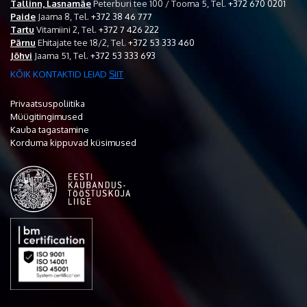
Tallinn, Lasnamäe
Peterburi tee 100 / Tooma 5,
Tel.
+372 670 0201
Paide
Jaama 8,
Tel.
+372 38 46 777
Tartu
Vitamiini 2,
Tel.
+372 7 426 222
Pärnu
Ehitajate tee 18/2,
Tel.
+372 53 333 460
Jõhvi
Jaama 51,
Tel.
+372 53 333 693
KÕIK KONTAKTID LEIAD
SIIT
Privaatsuspoliitika
Müügitingimused
Kauba tagastamine
Korduma kippuvad küsimused