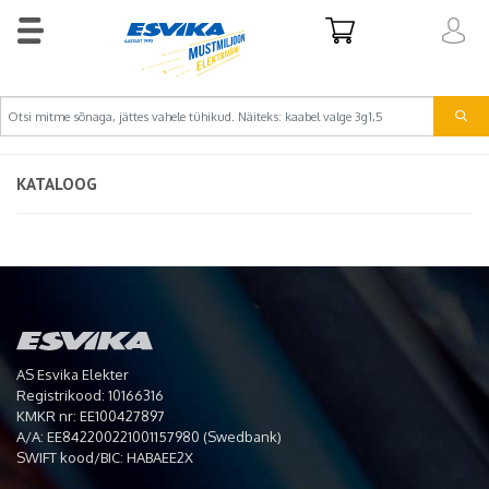
KATALOOG
AS Esvika Elekter
Registrikood: 10166316
KMKR nr: EE100427897
A/A: EE842200221001157980 (Swedbank)
SWIFT kood/BIC: HABAEE2X