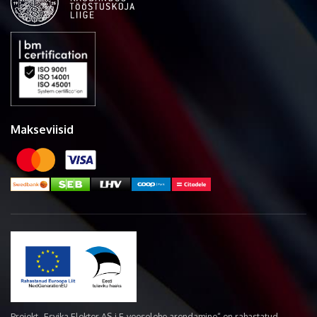
Makseviisid
Projekt „Esvika Elekter AS-i E-veoselehe arendamine“ on rahastatud