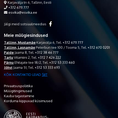
Karjavälja tn 6, Tallinn, Eesti
+372 6711 777
esvika@esvika.ee
Jälgi meid sotsiaalmeedias
Meie müügiesindused
Tallinn, Mustamäe
Karjavälja 6,
Tel.
+372 6711 777
Tallinn, Lasnamäe
Peterburi tee 100 / Tooma 5,
Tel.
+372 670 0201
Paide
Jaama 8,
Tel.
+372 38 46 777
Tartu
Vitamiini 2,
Tel.
+372 7 426 222
Pärnu
Ehitajate tee 18/2,
Tel.
+372 53 333 460
Jõhvi
Jaama 51,
Tel.
+372 53 333 693
KÕIK KONTAKTID LEIAD
SIIT
Privaatsuspoliitika
Müügitingimused
Kauba tagastamine
Korduma kippuvad küsimused