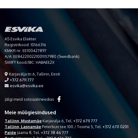
AS Esvika Elekter
Registrikood: 10166316
KMKR nr: EE100427897
A/A: EE842200221001157980 (Swedbank)
SWIFT kood/BIC: HABAEE2X
Karjavälja tn 6, Tallinn, Eesti
+372 6711 777
esvika@esvika.ee
Jälgi meid sotsiaalmeedias
Meie müügiesindused
Tallinn, Mustamäe
Karjavälja 6,
Tel.
+372 6711 777
Tallinn, Lasnamäe
Peterburi tee 100 / Tooma 5,
Tel.
+372 670 0201
Paide
Jaama 8,
Tel.
+372 38 46 777