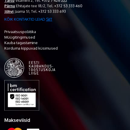
Tartu
Vitamiini 2,
Tel.
+372 7 426 222
Pärnu
Ehitajate tee 18/2,
Tel.
+372 53 333 460
Jõhvi
Jaama 51,
Tel.
+372 53 333 693
KÕIK KONTAKTID LEIAD
SIIT
Privaatsuspoliitika
Müügitingimused
Kauba tagastamine
Korduma kippuvad küsimused
Makseviisid