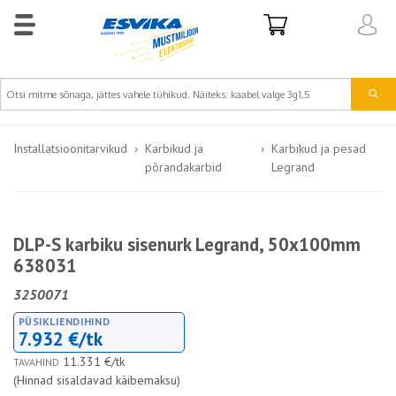
Installatsioonitarvikud
Karbikud ja
Karbikud ja pesad
põrandakarbid
Legrand
DLP-S karbiku sisenurk Legrand, 50x100mm
638031
3250071
PÜSIKLIENDIHIND
7.932 €/tk
11.331 €/tk
TAVAHIND
(Hinnad sisaldavad käibemaksu)