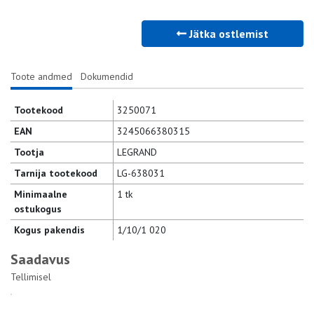
Jätka ostlemist
Toote andmed
Dokumendid
Tootekood
3250071
EAN
3245066380315
Tootja
LEGRAND
Tarnija tootekood
LG-638031
Minimaalne
1 tk
ostukogus
Kogus pakendis
1/10/1 020
Saadavus
Tellimisel