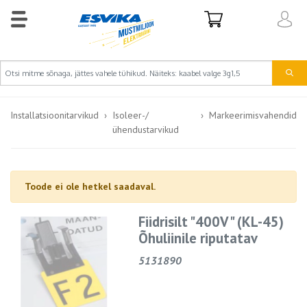
Installatsioonitarvikud
Isoleer-/
Markeerimisvahendid
ühendustarvikud
Toode ei ole hetkel saadaval.
Fiidrisilt "400V" (KL-45)
Õhuliinile riputatav
5131890