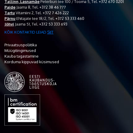
Tallinn, Lasnamäe
Peterburi tee 100 / Tooma 5,
Tel.
+372 670 0201
Paide
Jaama 8,
Tel.
+372 38 46 777
Tartu
Vitamiini 2,
Tel.
+372 7 426 222
Pärnu
Ehitajate tee 18/2,
Tel.
+372 53 333 460
Jõhvi
Jaama 51,
Tel.
+372 53 333 693
KÕIK KONTAKTID LEIAD
SIIT
Privaatsuspoliitika
Müügitingimused
Kauba tagastamine
Korduma kippuvad küsimused