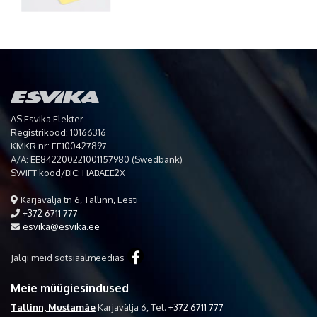
AS Esvika Elekter
Registrikood: 10166316
KMKR nr: EE100427897
A/A: EE842200221001157980 (Swedbank)
SWIFT kood/BIC: HABAEE2X
Karjavälja tn 6, Tallinn, Eesti
+372 6711 777
esvika@esvika.ee
Jälgi meid sotsiaalmeedias
Meie müügiesindused
Tallinn, Mustamäe
Karjavälja 6,
Tel.
+372 6711 777