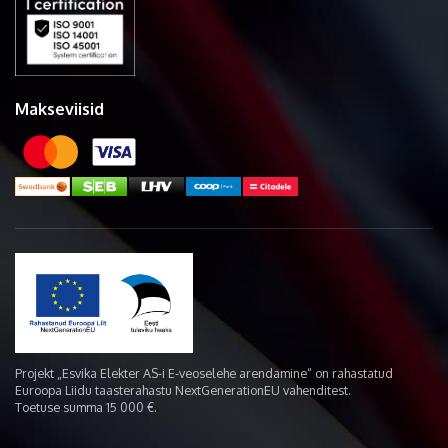
Makseviisid
Projekt „Esvika Elekter AS-i E-veoselehe arendamine“ on rahastatud
Euroopa Liidu taasterahastu NextGenerationEU vahenditest.
Toetuse summa 15 000 €.