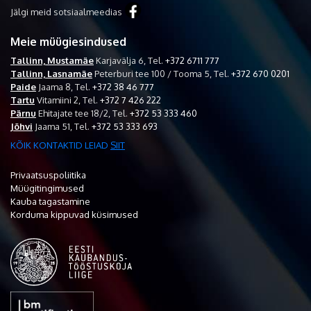
Jälgi meid sotsiaalmeedias
Meie müügiesindused
Tallinn, Mustamäe
Karjavälja 6,
Tel.
+372 6711 777
Tallinn, Lasnamäe
Peterburi tee 100 / Tooma 5,
Tel.
+372 670 0201
Paide
Jaama 8,
Tel.
+372 38 46 777
Tartu
Vitamiini 2,
Tel.
+372 7 426 222
Pärnu
Ehitajate tee 18/2,
Tel.
+372 53 333 460
Jõhvi
Jaama 51,
Tel.
+372 53 333 693
KÕIK KONTAKTID LEIAD
SIIT
Privaatsuspoliitika
Müügitingimused
Kauba tagastamine
Korduma kippuvad küsimused