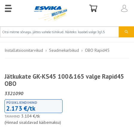
Installatsioonitarvikud
Seadmekarbikud
OBO Rapid45
Jätkukate GK-KS45 100&165 valge Rapid45
OBO
3321090
PÜSIKLIENDIHIND
2.173 €/tk
3.104 €/tk
TAVAHIND
(Hinnad sisaldavad käibemaksu)