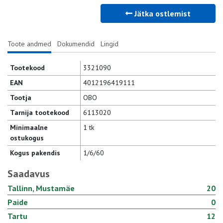
Jätka ostlemist
Toote andmed
Dokumendid
Lingid
Tootekood
3321090
EAN
4012196419111
Tootja
OBO
Tarnija tootekood
6113020
Minimaalne
1 tk
ostukogus
Kogus pakendis
1/6/60
Saadavus
Tallinn, Mustamäe
20
Paide
0
Tartu
12