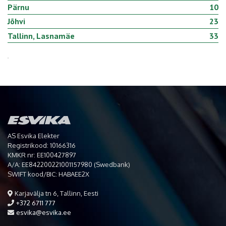
Pärnu
10
Jõhvi
23
Tallinn, Lasnamäe
33
AS Esvika Elekter
Registrikood: 10166316
KMKR nr: EE100427897
A/A: EE842200221001157980 (Swedbank)
SWIFT kood/BIC: HABAEE2X
Karjavälja tn 6, Tallinn, Eesti
+372 6711 777
esvika@esvika.ee