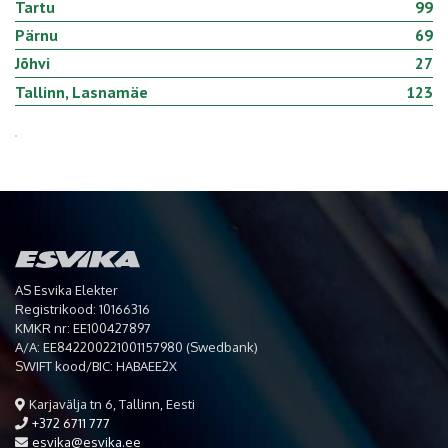
Tartu
99
Pärnu
69
Jõhvi
27
Tallinn, Lasnamäe
123
AS Esvika Elekter
Registrikood: 10166316
KMKR nr: EE100427897
A/A: EE842200221001157980 (Swedbank)
SWIFT kood/BIC: HABAEE2X
Karjavälja tn 6, Tallinn, Eesti
+372 6711 777
esvika@esvika.ee