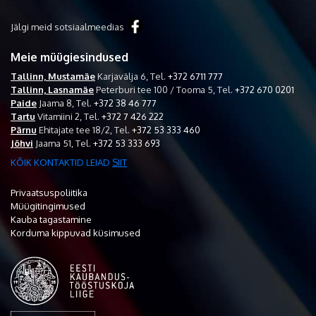
Jälgi meid sotsiaalmeedias
Meie müügiesindused
Tallinn, Mustamäe
Karjavälja 6,
Tel.
+372 6711 777
Tallinn, Lasnamäe
Peterburi tee 100 / Tooma 5,
Tel.
+372 670 0201
Paide
Jaama 8,
Tel.
+372 38 46 777
Tartu
Vitamiini 2,
Tel.
+372 7 426 222
Pärnu
Ehitajate tee 18/2,
Tel.
+372 53 333 460
Jõhvi
Jaama 51,
Tel.
+372 53 333 693
KÕIK KONTAKTID LEIAD
SIIT
Privaatsuspoliitika
Müügitingimused
Kauba tagastamine
Korduma kippuvad küsimused