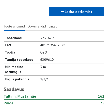
Jätka ostlemist
Toote andmed
Dokumendid
Lingid
Tootekood
3231629
EAN
4012196487578
Tootja
OBO
Tarnija tootekood
6209610
Minimaalne
3 m
ostukogus
Kogus pakendis
1/3/30
Saadavus
Tallinn, Mustamäe
162
Paide
75