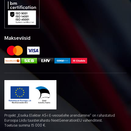
Makseviisid
Projekt „Esvika Elekter AS-i E-veoselehe arendamine“ on rahastatud
Euroopa Liidu taasterahastu NextGenerationEU vahenditest.
Toetuse summa 15 000 €.