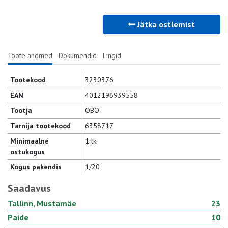
Jätka ostlemist
Toote andmed
Dokumendid
Lingid
Tootekood
3230376
EAN
4012196939558
Tootja
OBO
Tarnija tootekood
6358717
Minimaalne
1 tk
ostukogus
Kogus pakendis
1/20
Saadavus
Tallinn, Mustamäe
23
Paide
10