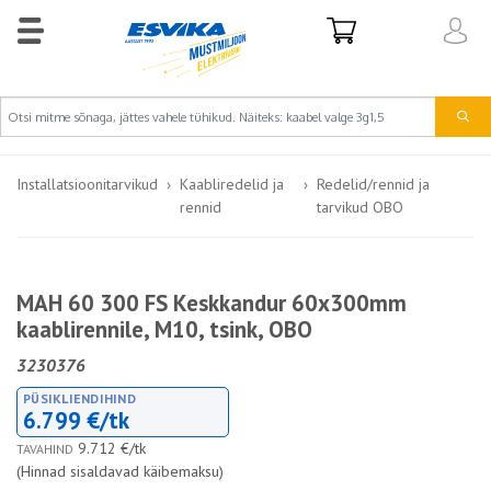
Installatsioonitarvikud
Kaabliredelid ja
Redelid/rennid ja
rennid
tarvikud OBO
MAH 60 300 FS Keskkandur 60x300mm
kaablirennile, M10, tsink, OBO
3230376
PÜSIKLIENDIHIND
6.799 €/tk
9.712 €/tk
TAVAHIND
(Hinnad sisaldavad käibemaksu)