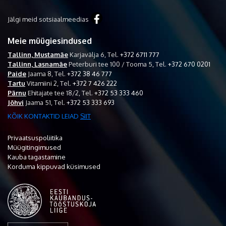
Jälgi meid sotsiaalmeedias
Meie müügiesindused
Tallinn, Mustamäe
Karjavälja 6,
Tel.
+372 6711 777
Tallinn, Lasnamäe
Peterburi tee 100 / Tooma 5,
Tel.
+372 670 0201
Paide
Jaama 8,
Tel.
+372 38 46 777
Tartu
Vitamiini 2,
Tel.
+372 7 426 222
Pärnu
Ehitajate tee 18/2,
Tel.
+372 53 333 460
Jõhvi
Jaama 51,
Tel.
+372 53 333 693
KÕIK KONTAKTID LEIAD
SIIT
Privaatsuspoliitika
Müügitingimused
Kauba tagastamine
Korduma kippuvad küsimused