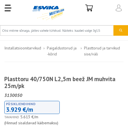
Installatsioonitarvikud
Paigaldustorud ja
Plasttorud ja tarvikud
-kõrid
sise/väli
Plasttoru 40/750N L2,5m beež JM muhvita
25m/pk
3130050
PÜSIKLIENDIHIND
3.929 €/m
5.613 €/m
TAVAHIND
(Hinnad sisaldavad käibemaksu)