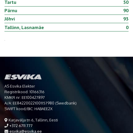
Tartu
50
Pärnu
90
Jõhvi
93
Tallinn, Lasnamäe
0
AS Esvika Elekter
Registrikood: 10166316
KMKR nr: EE100427897
A/A: EE842200221001157980 (Swedbank)
SWIFT kood/BIC: HABAEE2X
Karjavälja tn 6, Tallinn, Eesti
+372 6711 777
esvika@esvika.ee