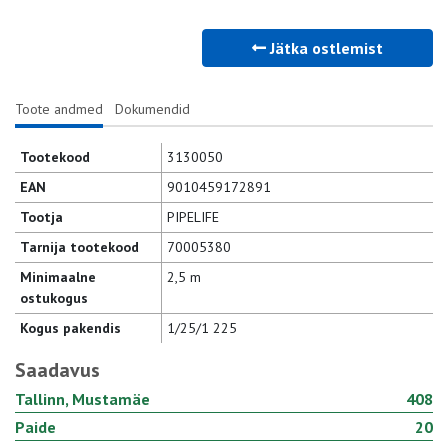
Jätka ostlemist
Toote andmed
Dokumendid
Tootekood
3130050
EAN
9010459172891
Tootja
PIPELIFE
Tarnija tootekood
70005380
Minimaalne
2,5 m
ostukogus
Kogus pakendis
1/25/1 225
Saadavus
Tallinn, Mustamäe
408
Paide
20