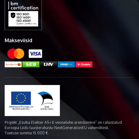
Makseviisid
Projekt „Esvika Elekter AS-i E-veoselehe arendamine“ on rahastatud
Euroopa Liidu taasterahastu NextGenerationEU vahenditest.
Toetuse summa 15 000 €.