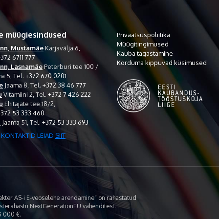
e müügiesindused
Privaatsuspoliitika
Müügitingimused
inn, Mustamäe
Karjavälja 6,
Kauba tagastamine
372 6711 777
Korduma kippuvad küsimused
inn, Lasnamäe
Peterburi tee 100 /
a 5,
Tel.
+372 670 0201
e
Jaama 8,
Tel.
+372 38 46 777
u
Vitamiini 2,
Tel.
+372 7 426 222
u
Ehitajate tee 18/2,
+372 53 333 460
i
Jaama 51,
Tel.
+372 53 333 693
 KONTAKTID LEIAD
SIIT
lekter AS-i E-veoselehe arendamine“ on rahastatud
asterahastu NextGenerationEU vahenditest.
 000 €.