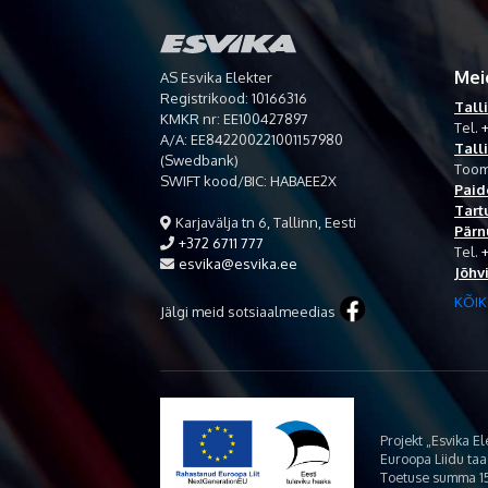
Mei
AS Esvika Elekter
Registrikood: 10166316
Tall
KMKR nr: EE100427897
Tel.
+
A/A: EE842200221001157980
Tall
(Swedbank)
Toom
SWIFT kood/BIC: HABAEE2X
Paid
Tart
Karjavälja tn 6, Tallinn, Eesti
Pärn
+372 6711 777
Tel.
esvika@esvika.ee
Jõhv
KÕIK
Jälgi meid sotsiaalmeedias
Projekt „Esvika E
Euroopa Liidu ta
Toetuse summa 15