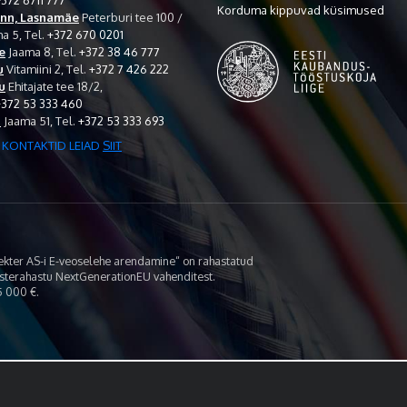
372 6711 777
Korduma kippuvad küsimused
inn, Lasnamäe
Peterburi tee 100 /
a 5,
Tel.
+372 670 0201
e
Jaama 8,
Tel.
+372 38 46 777
u
Vitamiini 2,
Tel.
+372 7 426 222
u
Ehitajate tee 18/2,
+372 53 333 460
i
Jaama 51,
Tel.
+372 53 333 693
 KONTAKTID LEIAD
SIIT
lekter AS-i E-veoselehe arendamine“ on rahastatud
asterahastu NextGenerationEU vahenditest.
 000 €.