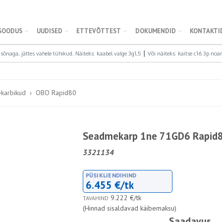
SOODUS
UUDISED
ETTEVÕTTEST
DOKUMENDID
KONTAKTI
karbikud
OBO Rapid80
Seadmekarp 1ne 71GD6 Rapid
3321134
PÜSIKLIENDIHIND
6.455 €/tk
9.222 €/tk
TAVAHIND
(Hinnad sisaldavad käibemaksu)
Saadavus