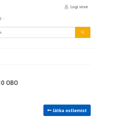
Logi sisse
D
80 OBO
Jätka ostlemist