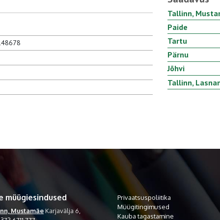
Tallinn, Must
Paide
Tartu
148678
Pärnu
Jõhvi
Tallinn, Lasn
e müügiesindused
Privaatsuspoliitika
Müügitingimused
inn, Mustamäe
Karjavälja 6,
Kauba tagastamine