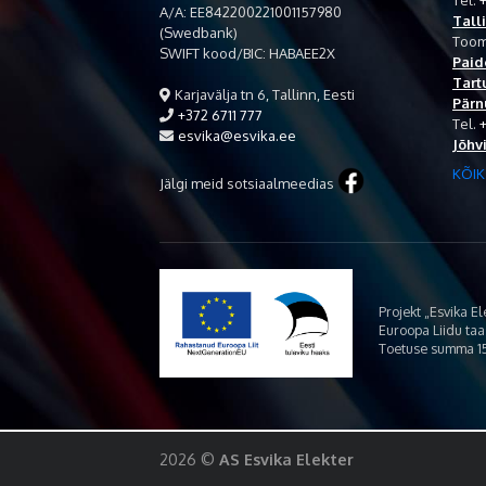
Tel.
+
A/A: EE842200221001157980
Tall
(Swedbank)
Toom
SWIFT kood/BIC: HABAEE2X
Paid
Tart
Karjavälja tn 6, Tallinn, Eesti
Pärn
+372 6711 777
Tel.
esvika@esvika.ee
Jõhv
KÕIK
Jälgi meid sotsiaalmeedias
Projekt „Esvika E
Euroopa Liidu ta
Toetuse summa 15
2026 ©
AS Esvika Elekter