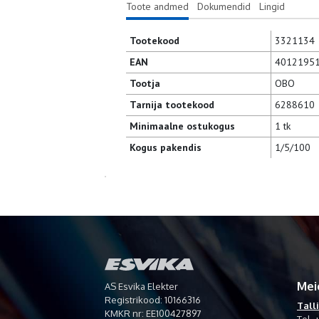
Toote andmed
Dokumendid
Lingid
Tootekood
3321134
EAN
4012195
Tootja
OBO
Tarnija tootekood
6288610
Minimaalne ostukogus
1 tk
Kogus pakendis
1/5/100
Mei
AS Esvika Elekter
Registrikood: 10166316
Tall
KMKR nr: EE100427897