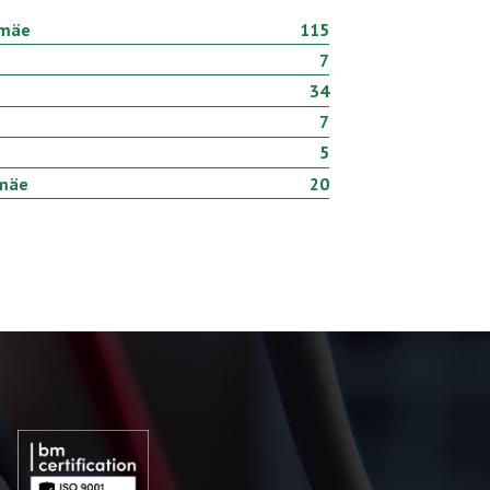
amäe
115
7
34
7
5
amäe
20